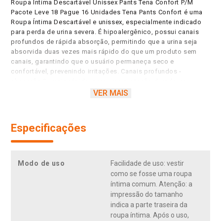
Roupa Íntima Descartável Unissex Pants Tena Confort P/M
Pacote Leve 18 Pague 16 Unidades Tena Pants Confort é uma
Roupa Íntima Descartável e unissex, especialmente indicado
para perda de urina severa. É hipoalergênico, possui canais
profundos de rápida absorção, permitindo que a urina seja
absorvida duas vezes mais rápido do que um produto sem
canais, garantindo que o usuário permaneça seco e
confortável, prevenindo irritações. Canais profundos -
absorção 2x mais rápida, para uma proteção duradoura;
Tecnologia antivazamento - segurança máxima contra
VER MAIS
vazamentos; Proteção da pele; Núcleo de rápida absorção;
Controle de odores - neutraliza o risco de odores indesejáveis;
Material macio, suave ao contato com a pele; Elásticos em
Especificações
volta da cintura permitindo um ajuste perfeito ao corpo;
Elásticos duplos nas pernas para um melhor conforto e
segurança contra vazamentos; Veste como uma
calcinha/cueca; Costuras laterais removíveis para retirar o
Modo de uso
Facilidade de uso: vestir
produto com maior facilidade.
como se fosse uma roupa
íntima comum. Atenção: a
impressão do tamanho
indica a parte traseira da
roupa íntima. Após o uso,