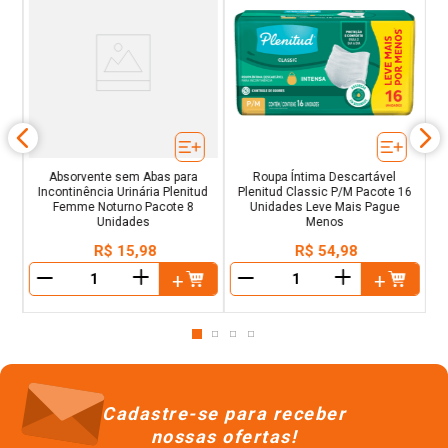
16
P
Absorvente sem Abas para
Roupa Íntima Descartável
Incontinência Urinária Plenitud
Plenitud Classic P/M Pacote 16
Femme Noturno Pacote 8
Unidades Leve Mais Pague
Unidades
Menos
R$
15
,
98
R$
54
,
98
＋
＋
－
－
Cadastre-se para receber
nossas ofertas!