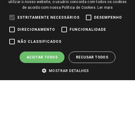
utilizar o nosso website, o usuário concorda com todos os cookies
Perguntas frequentes
de acordo com nossa Política de Cookies.
Ler mais
Redes Sociais
Trabalhe Conosco
ESTRITAMENTE NECESSÁRIOS
DESEMPENHO
Identidade Visual
DIRECIONAMENTO
FUNCIONALIDADE
NÃO CLASSIFICADOS
Pagamento e Segurança
ACEITAR TODOS
RECUSAR TODOS
MOSTRAR DETALHES
PARA VER OS PREÇOS DA SUA REGIÃO, FAÇA LOGIN E SELECIONE A LOJA DE
SUA PREFERÊNCIA. SOMENTE APÓS O LOGIN, OS PREÇOS DA SUA REGIÃO OU