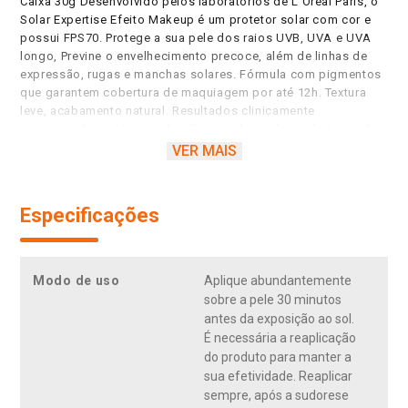
Caixa 30g Desenvolvido pelos laboratórios de L'Oréal Paris, o
Solar Expertise Efeito Makeup é um protetor solar com cor e
possui FPS70. Protege a sua pele dos raios UVB, UVA e UVA
longo, Previne o envelhecimento precoce, além de linhas de
expressão, rugas e manchas solares. Fórmula com pigmentos
que garantem cobertura de maquiagem por até 12h. Textura
leve, acabamento natural. Resultados clinicamente
comprovados: - Um estudo clínico independente de 1 ano de
uso de Solar Expertise revelou uma limitação dos sinais de
VER MAIS
idades causados pelo fotoenvelhecimento; - Manchas e
hiperpigmentação causados pelo sol são prevenidas; - Linhas
de expressão e rugas são prevenidas.
Especificações
Modo de uso
Aplique abundantemente
sobre a pele 30 minutos
antes da exposição ao sol.
É necessária a reaplicação
do produto para manter a
sua efetividade. Reaplicar
sempre, após a sudorese