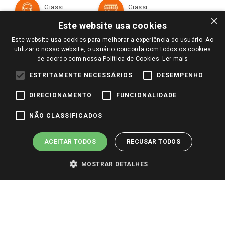
Formas de Pagamento
Giassi
Giassi
Televendas
Políticas de entrega
Vendas Online
Ouvidoria
×
Amigo Giassi
Este website usa cookies
Trocas e Devoluções
Notícias
Este website usa cookies para melhorar a experiência do usuário. Ao
Perguntas frequentes
utilizar o nosso website, o usuário concorda com todos os cookies
Redes Sociais
de acordo com nossa Política de Cookies.
Ler mais
Trabalhe Conosco
ESTRITAMENTE NECESSÁRIOS
DESEMPENHO
Identidade Visual
DIRECIONAMENTO
FUNCIONALIDADE
Pagamento e Segurança
NÃO CLASSIFICADOS
ACEITAR TODOS
RECUSAR TODOS
MOSTRAR DETALHES