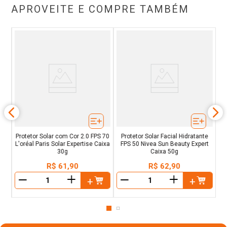
APROVEITE E COMPRE TAMBÉM
ena
Pr
Protetor Solar com Cor 2.0 FPS 70
Protetor Solar Facial Hidratante
L'oréal Paris Solar Expertise Caixa
FPS 50 Nivea Sun Beauty Expert
30g
Caixa 50g
R$
61
,
90
R$
62
,
90
＋
＋
－
－