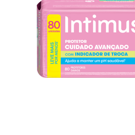
10
º
arroz