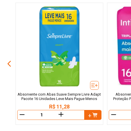
tes
ague 7
Absorvente com Abas Suave Sempre Livre Adapt
Absorven
Pacote 16 Unidades Leve Mais Pague Menos
Proteção 
R$
11
,
28
＋
－
－