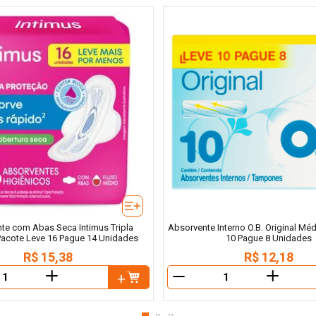
te com Abas Seca Intimus Tripla
Absorvente Interno O.B. Original Méd
Pacote Leve 16 Pague 14 Unidades
10 Pague 8 Unidades
R$
15
,
38
R$
12
,
18
＋
＋
－