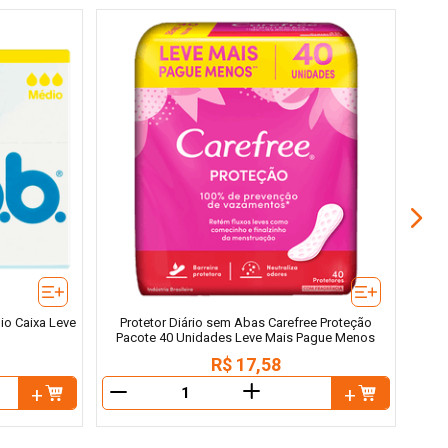
Prot
Pa
io Caixa Leve
Protetor Diário sem Abas Carefree Proteção
Pacote 40 Unidades Leve Mais Pague Menos
R$
17
,
58
＋
－
－