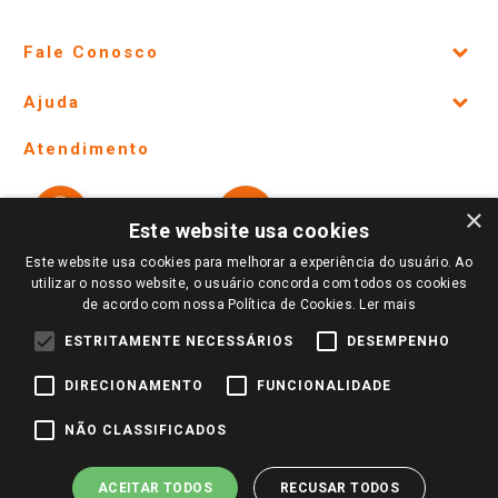
Fale Conosco
Site Institucional
Ajuda
Lojas Físicas e Horários
Telefones e horários das lojas físicas
Ofertas
Atendimento
Política de Privacidade e Termos de Uso
Cartão Giassi
Formas de Pagamento
Giassi
Giassi
Televendas
×
Políticas de entrega
Vendas Online
Ouvidoria
Este website usa cookies
Amigo Giassi
Trocas e Devoluções
Este website usa cookies para melhorar a experiência do usuário. Ao
Notícias
utilizar o nosso website, o usuário concorda com todos os cookies
Perguntas frequentes
de acordo com nossa Política de Cookies.
Ler mais
Redes Sociais
Trabalhe Conosco
ESTRITAMENTE NECESSÁRIOS
DESEMPENHO
Identidade Visual
DIRECIONAMENTO
FUNCIONALIDADE
NÃO CLASSIFICADOS
Pagamento e Segurança
ACEITAR TODOS
RECUSAR TODOS