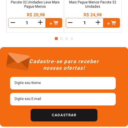
Pacote 32 Unidades Leve Mais
Mais Pague Menos Pacote 32
Pague Menos
Unidades
R$
20
,
98
R$
24
,
98
＋
＋
－
－
Cadastre-se para receber
nossas ofertas!
CADASTRAR