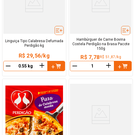
Hambúrguer de Carne Bovina
Linguiça Tipo Calabresa Defumada
Costela Perdigão na Brasa Pacote
Perdigão kg
150g
R$ 29,56/kg
R$ 7,78
R$ 51,87/kg
＋
＋
－
－