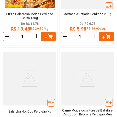
Pizza Calabresa Moída Perdigão
Mortadela Fatiada Perdigão 200g
Caixa 460g
De
R$ 16,78
De
R$ 6,78
R$ 13,48
R$ 5,98
R$ 29,30/kg
R$ 29,90/kg
＋
＋
－
－
Carne Moída com Purê de Batata e
Salsicha Hot-Dog Perdigão Kg
Arroz com Brócolis Perdigão Meu