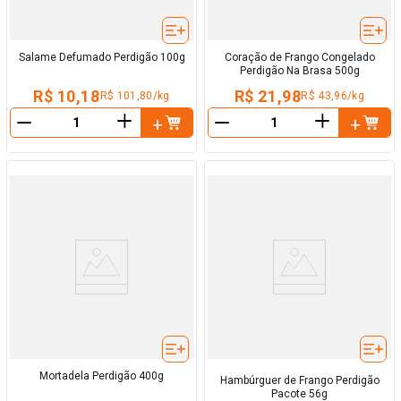
Salame Defumado Perdigão 100g
Coração de Frango Congelado
Perdigão Na Brasa 500g
R$ 10,18
R$ 21,98
R$ 101,80/kg
R$ 43,96/kg
＋
＋
－
－
Mortadela Perdigão 400g
Hambúrguer de Frango Perdigão
Pacote 56g