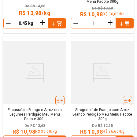
Menu Pacote 300g
De
R$ 14,68
De
R$ 13,68
R$ 13,98/kg
R$ 10,98
R$ 36,60/kg
＋
＋
－
－
Fricassê de Frango e Arroz com
Strogonoff de Frango com Arroz
Legumes Perdigão Meu Menu
Branco Perdigão Meu Menu Pacote
Pacote 300g
300g
De
R$ 13,68
De
R$ 12,18
R$ 10,98
R$ 10,98
R$ 36,60/kg
R$ 36,60/kg