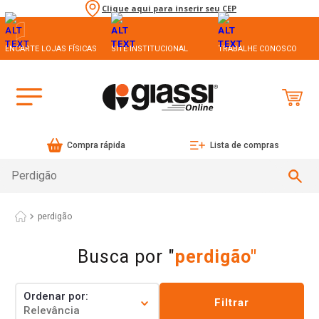
Clique aqui para inserir seu CEP
ENCARTE LOJAS FÍSICAS
SITE INSTITUCIONAL
TRABALHE CONOSCO
Compra rápida
Lista de compras
Busca vários itens (ex.: sal, ovo)
perdigão
perdigão
Ordenar por
Filtrar
Relevância