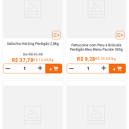
Salsicha Hot-Dog Perdigão 2,8kg
Fettuccine com Peru e Brócolis
Perdigão Meu Menu Pacote 300g
De
R$ 41,90
R$ 9,28
R$ 30,93/kg
R$ 37,78
R$ 13,49/kg
＋
＋
－
－