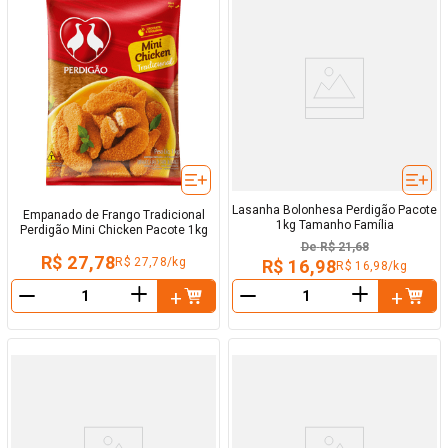
Lasanha Bolonhesa Perdigão Pacote
Empanado de Frango Tradicional
1kg Tamanho Família
Perdigão Mini Chicken Pacote 1kg
De
R$ 21,68
R$ 27,78
R$ 27,78/kg
R$ 16,98
R$ 16,98/kg
＋
＋
－
－