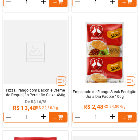
＋
＋
－
－
Pizza Frango com Bacon e Creme
Empanado de Frango Steak Perdigão
de Requeijão Perdigão Caixa 460g
Dia a Dia Pacote 100g
De
R$ 16,78
R$ 2,48
R$ 24,80/kg
R$ 13,48
R$ 29,30/kg
＋
＋
－
－