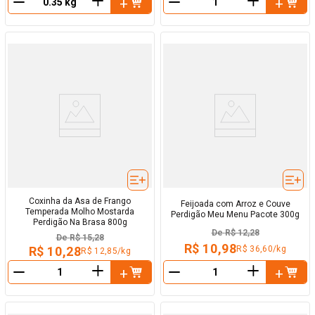
＋
＋
－
－
Coxinha da Asa de Frango
Feijoada com Arroz e Couve
Temperada Molho Mostarda
Perdigão Meu Menu Pacote 300g
Perdigão Na Brasa 800g
De
R$ 12,28
De
R$ 15,28
R$ 10,98
R$ 36,60/kg
R$ 10,28
R$ 12,85/kg
＋
＋
－
－