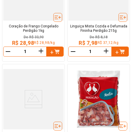
Coração de Frango Congelado
Linguiça Mista Cozida e Defumada
Perdigão 1kg
Fininha Perdigão 215g
De
R$ 33,90
De
R$ 8,18
R$ 28,98
R$ 7,98
R$ 28,98/kg
R$ 37,12/kg
＋
＋
－
－