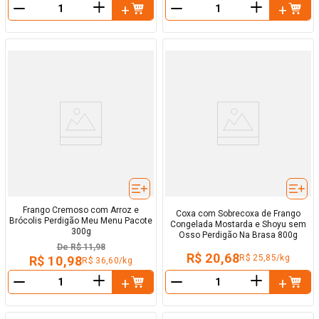
＋
＋
－
－
Frango Cremoso com Arroz e
Coxa com Sobrecoxa de Frango
Brócolis Perdigão Meu Menu Pacote
Congelada Mostarda e Shoyu sem
300g
Osso Perdigão Na Brasa 800g
De
R$ 11,98
R$ 20,68
R$ 25,85/kg
R$ 10,98
R$ 36,60/kg
＋
＋
－
－