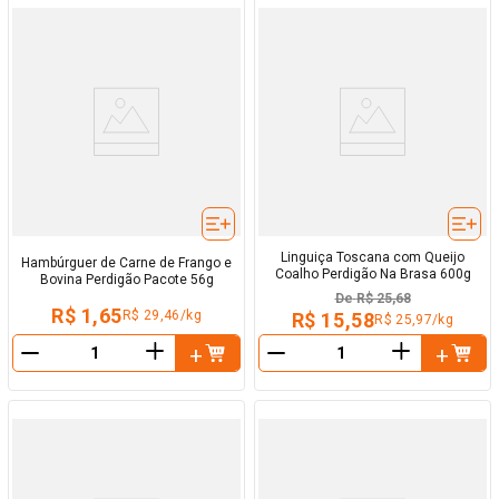
Linguiça Toscana com Queijo
Hambúrguer de Carne de Frango e
Coalho Perdigão Na Brasa 600g
Bovina Perdigão Pacote 56g
De
R$ 25,68
R$ 1,65
R$ 29,46/kg
R$ 15,58
R$ 25,97/kg
＋
＋
－
－