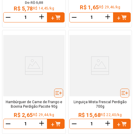
De
R$ 5,88
R$ 1,65
R$ 29,46/kg
R$ 5,78
R$ 14,45/kg
＋
＋
－
－
Hambúrguer de Carne de Frango e
Linguiça Mista Frescal Perdigão
Bovina Perdigão Pacote 90g
700g
R$ 2,65
R$ 15,68
R$ 29,44/kg
R$ 22,40/kg
＋
＋
－
－