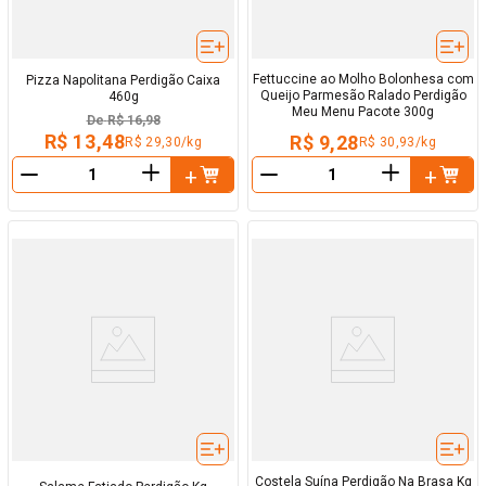
Fettuccine ao Molho Bolonhesa com
Pizza Napolitana Perdigão Caixa
Queijo Parmesão Ralado Perdigão
460g
Meu Menu Pacote 300g
De
R$ 16,98
R$ 13,48
R$ 9,28
R$ 29,30/kg
R$ 30,93/kg
＋
＋
－
－
Costela Suína Perdigão Na Brasa Kg