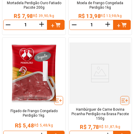
Mortadela Perdigão Ouro Fatiado
Moela de Frango Congelada
Pacote 200g
Perdigão 1kg
R$ 7,98
R$ 13,98
R$ 39,90/kg
R$ 13,98/kg
＋
＋
－
－
Hambúrguer de Carne Bovina
Fígado de Frango Congelado
Picanha Perdigão na Brasa Pacote
Perdigão 1kg.
150g
R$ 5,48
R$ 5,48/kg
R$ 7,78
R$ 51,87/kg