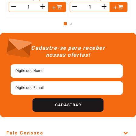
＋
＋
－
－
Cadastre-se para receber
nossas ofertas!
CADASTRAR
Fale Conosco