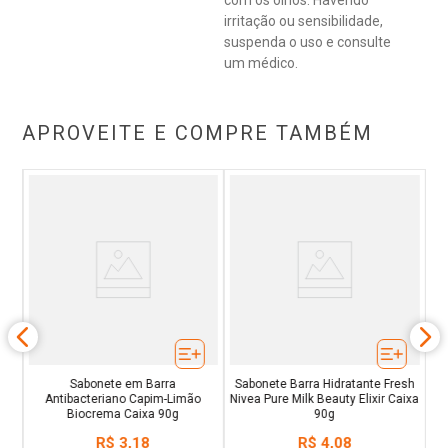
com os olhos. Havendo
irritação ou sensibilidade,
suspenda o uso e consulte
um médico.
APROVEITE E COMPRE TAMBÉM
os
S
hê
D
e
Sabonete em Barra
Sabonete Barra Hidratante Fresh
Antibacteriano Capim-Limão
Nivea Pure Milk Beauty Elixir Caixa
Biocrema Caixa 90g
90g
R$
3
,
18
R$
4
,
08