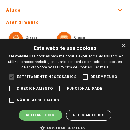
Site Institucional
Ajuda
Lojas Físicas e Horários
Telefones e horários das lojas físicas
Ofertas
Atendimento
Política de Privacidade e Termos de Uso
Cartão Giassi
Formas de Pagamento
Giassi
Giassi
Televendas
Políticas de entrega
Vendas Online
Ouvidoria
×
Amigo Giassi
Este website usa cookies
Trocas e Devoluções
Notícias
Este website usa cookies para melhorar a experiência do usuário. Ao
Perguntas frequentes
utilizar o nosso website, o usuário concorda com todos os cookies
Redes Sociais
de acordo com nossa Política de Cookies.
Ler mais
Trabalhe Conosco
ESTRITAMENTE NECESSÁRIOS
DESEMPENHO
Identidade Visual
DIRECIONAMENTO
FUNCIONALIDADE
Pagamento e Segurança
NÃO CLASSIFICADOS
ACEITAR TODOS
RECUSAR TODOS
MOSTRAR DETALHES