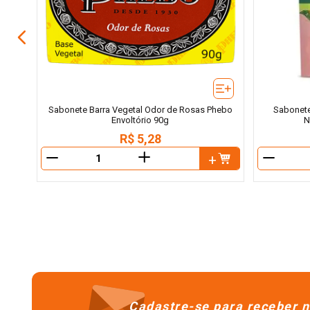
Sabonete Barra Vegetal Odor de Rosas Phebo
Sabonete 
Envoltório 90g
N
R$
5
,
28
＋
－
－
Cadastre-se para receber n