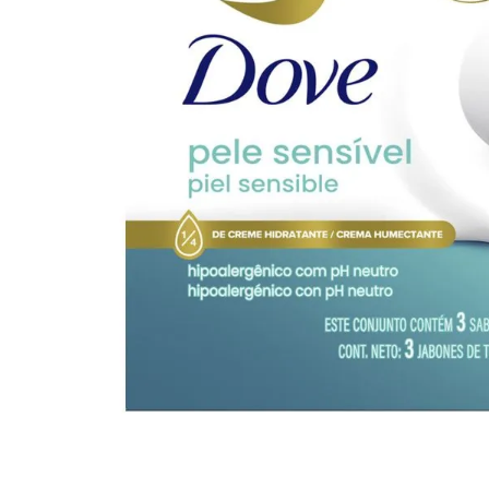
10
º
arroz