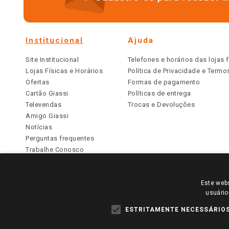
Institucional
Ajuda
Site Institucional
Telefones e horários das lojas f
Lojas Físicas e Horários
Política de Privacidade e Term
Ofertas
Formas de pagamento
Cartão Giassi
Políticas de entrega
Televendas
Trocas e Devoluções
Amigo Giassi
Notícias
Perguntas frequentes
Trabalhe Conosco
Identidade Visual
Este webs
PARA VER OS PREÇOS DA SUA REGIÃO, FAÇA 
usuário
TODOS OS PREÇOS E CONDIÇÕES COMERCIAIS DESTE SI
APLICAM ÀS LOJAS FÍSICAS. OS PREÇOS PARA AS VE
ESTRITAMENTE NECESSÁRIO