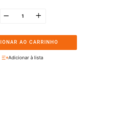
＋
－
CIONAR AO CARRINHO