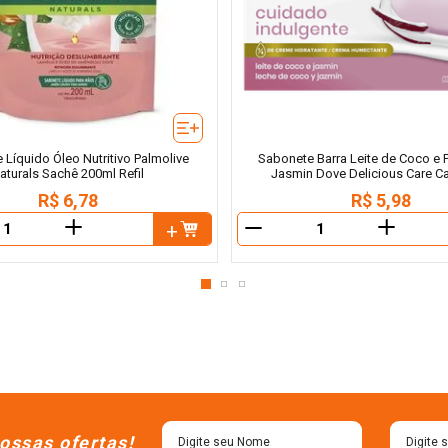
Líquido Óleo Nutritivo Palmolive
Sabonete Barra Leite de Coco e 
aturals Sachê 200ml Refil
Jasmin Dove Delicious Care Ca
R$
6
,
78
R$
5
,
98
＋
＋
－
ossas ofertas!