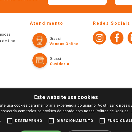
Atendimento
Redes Sociais
ísicas
Giassi
os de Uso
Vendas Online
Giassi
Ouvidoria
Este website usa cookies
ite usa cookies para melhorar a experiência do usuário. Ao utilizar o nosso 
LOGIN E SELECIONE A LOJA DE SUA PREFERÊNCIA. SOMENTE APÓS O LOGIN, OS PREÇOS
 concorda com todos os cookies de acordo com nossa Política de Cookies.
TE SÃO VÁLIDOS APENAS PARA COMPRAS REALIZADAS NO GIASSI.COM.BR E NA LOJA SE
NDAS ONLINE DIVULGADOS NO SITE PREVALECEM ANTE OS DEMAIS EVENTUALMENTE AN
S
DESEMPENHO
DIRECIONAMENTO
FUNCIONAL
DE BUSCAS.
2022 COPYRIGHT - GIASSI SUPERMERCADOS. TODOS OS DIREITOS RESERVADOS.