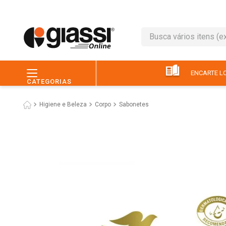
Busca vários itens (ex.: 
TERMOS MAIS BUSC
1
º
leite
ENCARTE LO
CATEGORIAS
2
º
café
Higiene e Beleza
Corpo
Sabonetes
3
º
queijo
4
º
papel higiênico
5
º
chocolate
6
º
pão
7
º
macarrão
8
º
iogurte
9
º
ovo