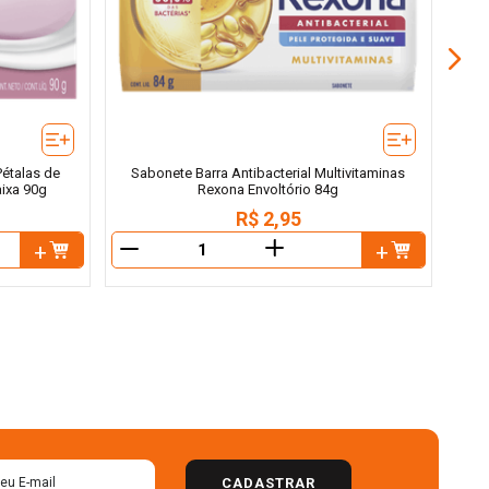
Pétalas de
Sabonete Barra Antibacterial Multivitaminas
ixa 90g
Rexona Envoltório 84g
R$
2
,
95
＋
－
－
CADASTRAR