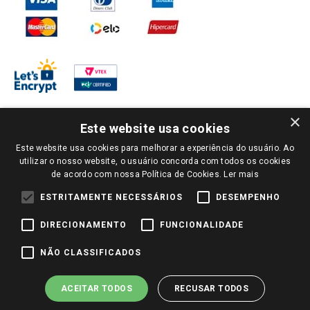
×
Este website usa cookies
Este website usa cookies para melhorar a experiência do usuário. Ao
PARA VER OS PREÇOS DA SUA REGIÃO, FAÇA LOGIN E SELECIONE A LOJA DE
utilizar o nosso website, o usuário concorda com todos os cookies
SUA PREFERÊNCIA. SOMENTE APÓS O LOGIN, OS PREÇOS DA SUA REGIÃO OU
de acordo com nossa Política de Cookies.
Ler mais
LOJA SERÃO CARREGADOS.
TODOS OS PREÇOS E CONDIÇÕES COMERCIAIS DESTE SITE SÃO VÁLIDOS APENAS
ESTRITAMENTE NECESSÁRIOS
DESEMPENHO
PARA COMPRAS REALIZADAS NO GIASSI.COM.BR E NA LOJA SELECIONADA
APÓS O LOGIN, E NÃO NECESSARIAMENTE SE APLICAM ÀS LOJAS FÍSICAS. OS
DIRECIONAMENTO
FUNCIONALIDADE
PREÇOS PARA AS VENDAS ONLINE DIVULGADOS NO SITE PREVALECEM ANTE
OS DEMAIS EVENTUALMENTE ANUNCIADOS EM OUTROS MEIOS DE
COMUNICAÇÃO E SITES DE BUSCAS.
NÃO CLASSIFICADOS
2022 COPYRIGHT - GIASSI SUPERMERCADOS. TODOS OS DIREITOS RESERVADOS.
ACEITAR TODOS
RECUSAR TODOS