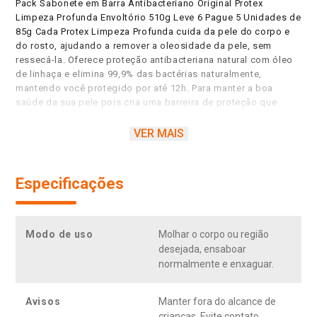
Pack Sabonete em Barra Antibacteriano Original Protex
Limpeza Profunda Envoltório 510g Leve 6 Pague 5 Unidades de
85g Cada Protex Limpeza Profunda cuida da pele do corpo e
do rosto, ajudando a remover a oleosidade da pele, sem
ressecá-la. Oferece proteção antibacteriana natural com óleo
de linhaça e elimina 99,9% das bactérias naturalmente,
mantendo você protegido por até 12h. Para manter a boa
saúde da sua pele pois cria uma barreira de proteção que
ajuda a prevenir a proliferação de bactérias. Oferece proteção
antibacteriana natural com óleo de linhaça, mantendo você
VER MAIS
protegido por até 12h. Com extrato de algas marinhas que
ajuda a remover a oleosidade e impurezas dos poros. Elimina
99,9% das bactérias e vírus da COVID-19.
Especificações
Modo de uso
Molhar o corpo ou região
desejada, ensaboar
normalmente e enxaguar.
Avisos
Manter fora do alcance de
crianças. Evite contato