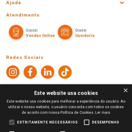
CADASTRAR
Fale Conosco
Site Institucional
Ajuda
Lojas Físicas e Horários
Telefones e horários das lojas físicas
Ofertas
Atendimento
Política de Privacidade e Termos de Uso
Cartão Giassi
Formas de Pagamento
Giassi
Giassi
Televendas
Políticas de entrega
Vendas Online
Ouvidoria
×
Amigo Giassi
Este website usa cookies
Trocas e Devoluções
Notícias
Este website usa cookies para melhorar a experiência do usuário. Ao
Perguntas frequentes
utilizar o nosso website, o usuário concorda com todos os cookies
Redes Sociais
de acordo com nossa Política de Cookies.
Ler mais
Trabalhe Conosco
ESTRITAMENTE NECESSÁRIOS
DESEMPENHO
Identidade Visual