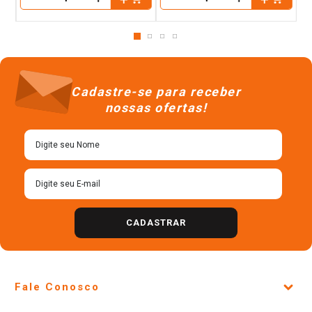
Pack Lenço de Papel Folha Tripla
Lenco Papel Elite 5313 Caixa 100
Suave Kleenex Dia a Dia Pacote
Unidades
Leve 4 Pague 3 Unidades
R$
7
,
18
R$
7
,
14
＋
＋
－
－
Cadastre-se para receber
nossas ofertas!