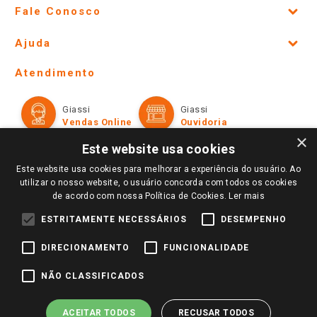
Fale Conosco
Site Institucional
Ajuda
Lojas Físicas e Horários
Telefones e horários das lojas físicas
Ofertas
Atendimento
Política de Privacidade e Termos de Uso
Cartão Giassi
Formas de Pagamento
Giassi
Giassi
Televendas
Políticas de entrega
Vendas Online
Ouvidoria
Amigo Giassi
×
Trocas e Devoluções
Este website usa cookies
Notícias
Perguntas frequentes
Este website usa cookies para melhorar a experiência do usuário. Ao
Redes Sociais
utilizar o nosso website, o usuário concorda com todos os cookies
Trabalhe Conosco
de acordo com nossa Política de Cookies.
Ler mais
Identidade Visual
ESTRITAMENTE NECESSÁRIOS
DESEMPENHO
DIRECIONAMENTO
FUNCIONALIDADE
Pagamento e Segurança
NÃO CLASSIFICADOS
ACEITAR TODOS
RECUSAR TODOS