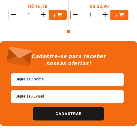
R$
16
,
78
R$
32
,
90
＋
＋
－
－
Cadastre-se para receber
nossas ofertas!
CADASTRAR