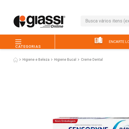
Busca vários itens (ex.: 
TERMOS MAIS BUSC
1
º
leite
ENCARTE LO
CATEGORIAS
2
º
café
Higiene e Beleza
Higiene Bucal
Creme Dental
3
º
queijo
4
º
papel higiênico
5
º
chocolate
6
º
pão
7
º
macarrão
8
º
iogurte
9
º
ovo