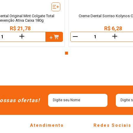
ntal Original Mint Colgate Total
Creme Dental Sorriso Kolynos C
revenção Ativa Caixa 180g
R$
21
,
78
R$
6
,
28
＋
＋
－
ossas ofertas!
Atendimento
Redes Sociais