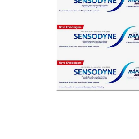
10
º
arroz