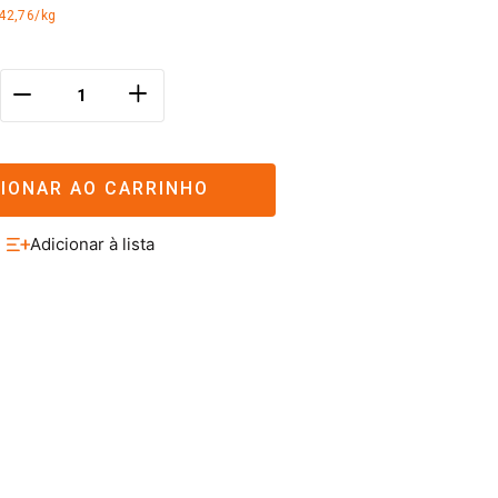
42,76/kg
＋
－
CIONAR AO CARRINHO