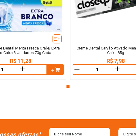
 Dental Menta Fresca Oral-B Extra
Creme Dental Carvão Ativado Men
o Caixa 3 Unidades 70g Cada
Caixa 85g
R$
11
,
28
R$
7
,
98
＋
＋
－
ossas ofertas!