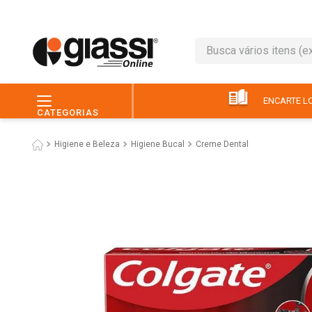
Busca vários itens (ex.: 
TERMOS MAIS BUSC
1
º
café
ENCARTE LO
CATEGORIAS
2
º
leite
Higiene e Beleza
Higiene Bucal
Creme Dental
3
º
queijo
4
º
papel higiênico
5
º
chocolate
6
º
macarrão
7
º
arroz
8
º
pão
9
º
ovo