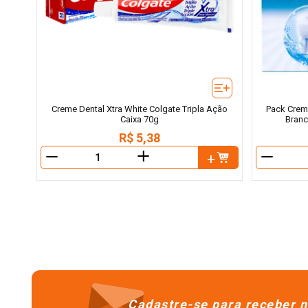
Creme Dental Xtra White Colgate Tripla Ação
Pack Creme
Caixa 70g
Branc
R$
5
,
38
＋
－
－
Cadastre-se para receber n