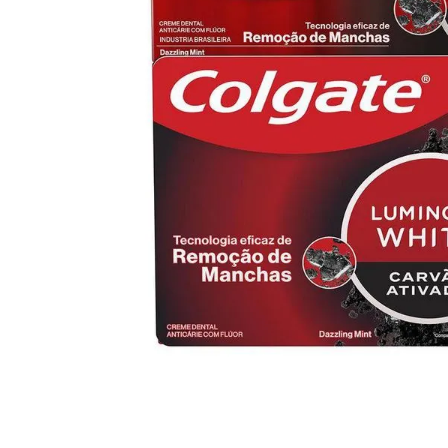
10
º
iogurte