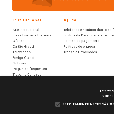
Institucional
Ajuda
Site Institucional
Telefones e horários das lojas f
Lojas Físicas e Horários
Política de Privacidade e Term
Ofertas
Formas de pagamento
Cartão Giassi
Políticas de entrega
Televendas
Trocas e Devoluções
Amigo Giassi
Notícias
Perguntas frequentes
Trabalhe Conosco
Identidade Visual
Este webs
PARA VER OS PREÇOS DA SUA REGIÃO, FAÇA 
usuário
TODOS OS PREÇOS E CONDIÇÕES COMERCIAIS DESTE SI
APLICAM ÀS LOJAS FÍSICAS. OS PREÇOS PARA AS VE
ESTRITAMENTE NECESSÁRIO