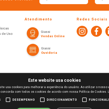
Atendimento
Redes Sociais
ísicas
Giassi
os de Uso
Vendas Online
Giassi
Ouvidoria
Este website usa cookies
ite usa cookies para melhorar a experiência do usuário. Ao utilizar o nosso 
LOGIN E SELECIONE A LOJA DE SUA PREFERÊNCIA. SOMENTE APÓS O LOGIN, OS PREÇOS
 concorda com todos os cookies de acordo com nossa Política de Cookies.
TE SÃO VÁLIDOS APENAS PARA COMPRAS REALIZADAS NO GIASSI.COM.BR E NA LOJA SE
NDAS ONLINE DIVULGADOS NO SITE PREVALECEM ANTE OS DEMAIS EVENTUALMENTE AN
S
DESEMPENHO
DIRECIONAMENTO
FUNCIONAL
DE BUSCAS.
2022 COPYRIGHT - GIASSI SUPERMERCADOS. TODOS OS DIREITOS RESERVADOS.