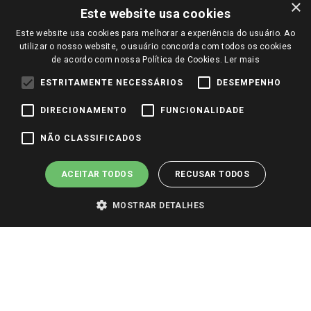
Políticas de entrega
Vendas Online
Ouvidoria
×
Amigo Giassi
Este website usa cookies
Trocas e Devoluções
Notícias
Este website usa cookies para melhorar a experiência do usuário. Ao
Perguntas frequentes
utilizar o nosso website, o usuário concorda com todos os cookies
Redes Sociais
de acordo com nossa Política de Cookies.
Ler mais
Trabalhe Conosco
ESTRITAMENTE NECESSÁRIOS
DESEMPENHO
Identidade Visual
DIRECIONAMENTO
FUNCIONALIDADE
Pagamento e Segurança
NÃO CLASSIFICADOS
ACEITAR TODOS
RECUSAR TODOS
MOSTRAR DETALHES