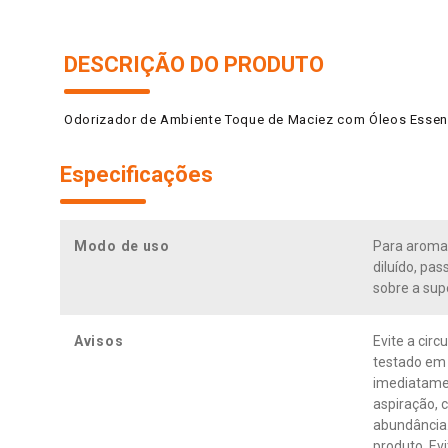
DESCRIÇÃO DO PRODUTO
Odorizador de Ambiente Toque de Maciez com Óleos Essen
Especificações
Modo de uso
Para aromat
diluído, pa
sobre a supe
Avisos
Evite a cir
testado em 
imediatamen
aspiração, 
abundância.
produto. Ev