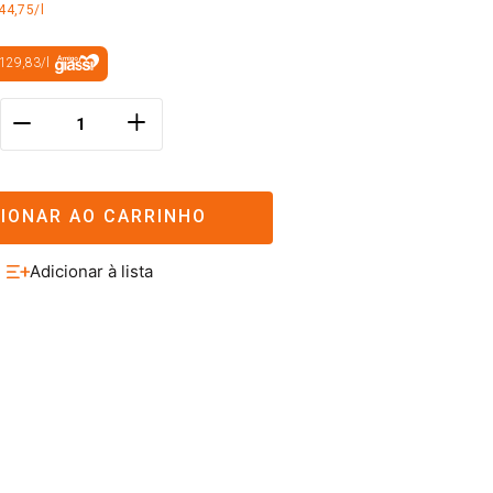
44,75/l
129,83
/
l
＋
－
CIONAR AO CARRINHO