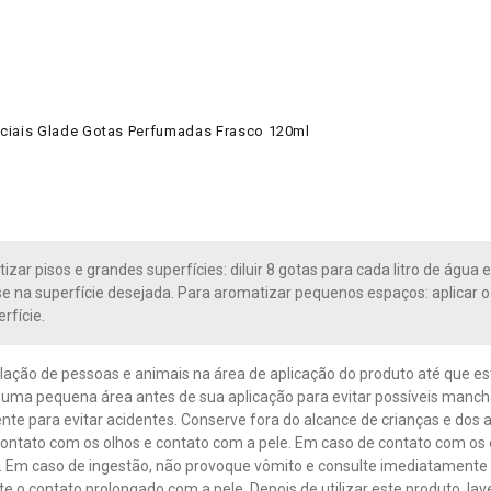
ciais Glade Gotas Perfumadas Frasco 120ml
izar pisos e grandes superfícies: diluir 8 gotas para cada litro de ág
sse na superfície desejada. Para aromatizar pequenos espaços: aplicar
rfície.
culação de pessoas e animais na área de aplicação do produto até que 
uma pequena área antes de sua aplicação para evitar possíveis mancha
te para evitar acidentes. Conserve fora do alcance de crianças e dos an
contato com os olhos e contato com a pele. Em caso de contato com os
 Em caso de ingestão, não provoque vômito e consulte imediatamente o
ite o contato prolongado com a pele. Depois de utilizar este produto, l