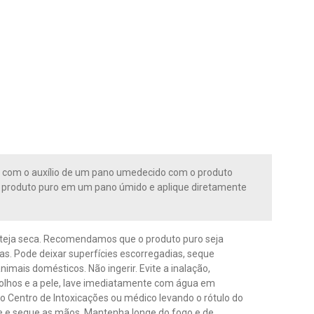
ua e com o auxílio de um pano umedecido com o produto
 o produto puro em um pano úmido e aplique diretamente
esteja seca. Recomendamos que o produto puro seja
s. Pode deixar superfícies escorregadias, seque
imais domésticos. Não ingerir. Evite a inalação,
 olhos e a pele, lave imediatamente com água em
 Centro de Intoxicações ou médico levando o rótulo do
ave e seque as mãos. Mantenha longe do fogo e de