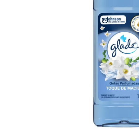
10
º
arroz