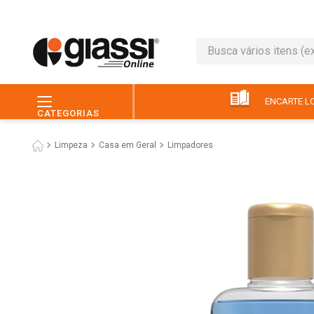
Busca vários itens (ex.: 
TERMOS MAIS BUSC
1
º
leite
ENCARTE LO
CATEGORIAS
2
º
café
Limpeza
Casa em Geral
Limpadores
3
º
queijo
4
º
papel higiênico
5
º
chocolate
6
º
pão
7
º
macarrão
8
º
iogurte
9
º
ovo