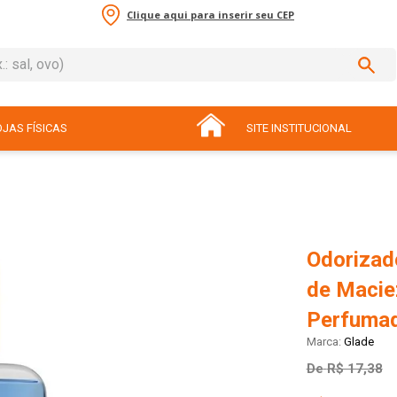
Clique aqui para inserir seu CEP
sal, ovo)
ADOS
JAS FÍSICAS
SITE INSTITUCIONAL
Odorizad
de Macie
Perfumad
Glade
De
R$ 17,38