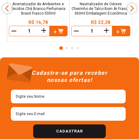
ue
& 
a
Aromatizador de Ambientes e
Neutralizador de Odores
Tecidos Chá Branco Perfumaria
Cheirinho de Talco Bom Ar Frasco
Brasil Frasco 500ml
360ml Embalagem Econômica
R$
16
,
78
R$
22
,
38
＋
＋
－
－
Cadastre-se para receber
nossas ofertas!