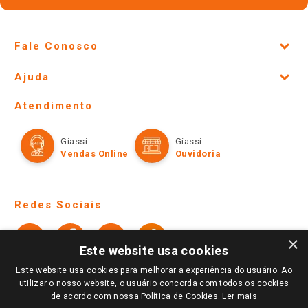
CADASTRAR
Fale Conosco
Site Institucional
Ajuda
Lojas Físicas e Horários
Telefones e horários das lojas físicas
Ofertas
Atendimento
Política de Privacidade e Termos de Uso
Cartão Giassi
Formas de Pagamento
Giassi
Giassi
Televendas
Políticas de entrega
Vendas Online
Ouvidoria
Amigo Giassi
×
Trocas e Devoluções
Este website usa cookies
Notícias
Perguntas frequentes
Este website usa cookies para melhorar a experiência do usuário. Ao
Redes Sociais
utilizar o nosso website, o usuário concorda com todos os cookies
Trabalhe Conosco
de acordo com nossa Política de Cookies.
Ler mais