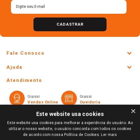
CADASTRAR
Fale Conosco
Site Institucional
Ajuda
Lojas Físicas e Horários
Telefones e horários das lojas físicas
Ofertas
Atendimento
Política de Privacidade e Termos de Uso
Cartão Giassi
Formas de Pagamento
Giassi
Giassi
Televendas
Políticas de entrega
Vendas Online
Ouvidoria
Amigo Giassi
×
Trocas e Devoluções
Este website usa cookies
Notícias
Perguntas frequentes
Este website usa cookies para melhorar a experiência do usuário. Ao
Redes Sociais
utilizar o nosso website, o usuário concorda com todos os cookies
Trabalhe Conosco
de acordo com nossa Política de Cookies.
Ler mais