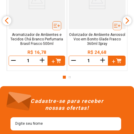
L
de
Aromatizador de Ambientes e
Odorizador de Ambiente Aerossol
Tecidos Chá Branco Perfumaria
Voo em Bonito Glade Frasco
Brasil Frasco 500ml
360ml Spray
R$
16
,
78
R$
24
,
68
＋
＋
－
－
Cadastre-se para receber
nossas ofertas!