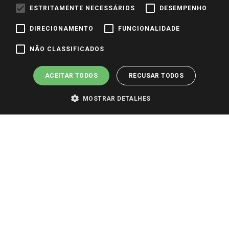
Identidade Visual
ESTRITAMENTE NECESSÁRIOS
DESEMPENHO
DIRECIONAMENTO
FUNCIONALIDADE
Pagamento e Segurança
NÃO CLASSIFICADOS
ACEITAR TODOS
RECUSAR TODOS
MOSTRAR DETALHES
PARA VER OS PREÇOS DA SUA REGIÃO, FAÇA LOGIN E SELECIONE A LOJA DE
SUA PREFERÊNCIA. SOMENTE APÓS O LOGIN, OS PREÇOS DA SUA REGIÃO OU
LOJA SERÃO CARREGADOS.
TODOS OS PREÇOS E CONDIÇÕES COMERCIAIS DESTE SITE SÃO VÁLIDOS APENAS
PARA COMPRAS REALIZADAS NO GIASSI.COM.BR E NA LOJA SELECIONADA
APÓS O LOGIN, E NÃO NECESSARIAMENTE SE APLICAM ÀS LOJAS FÍSICAS. OS