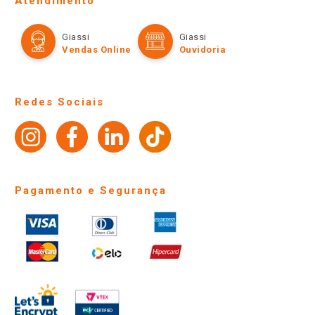
Atendimento
Política de Privacidade e Termos de Uso
Cartão Giassi
Formas de Pagamento
Giassi
Giassi
Televendas
Políticas de entrega
Vendas Online
Ouvidoria
Amigo Giassi
Trocas e Devoluções
Notícias
Perguntas frequentes
Redes Sociais
Trabalhe Conosco
Identidade Visual
Pagamento e Segurança