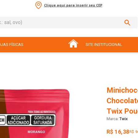
Clique aqui para inserir seu CEP
sal, ovo)
ADOS
JAS FÍSICAS
SITE INSTITUCIONAL
Minichoco
Chocolat
Twix Pou
Twix
R$ 16,38
R$ 9