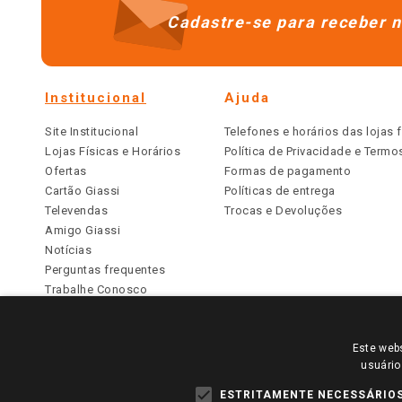
Cadastre-se para receber n
Institucional
Ajuda
Site Institucional
Telefones e horários das lojas f
Lojas Físicas e Horários
Política de Privacidade e Term
Ofertas
Formas de pagamento
Cartão Giassi
Políticas de entrega
Televendas
Trocas e Devoluções
Amigo Giassi
Notícias
Perguntas frequentes
Trabalhe Conosco
Identidade Visual
Este webs
PARA VER OS PREÇOS DA SUA REGIÃO, FAÇA 
usuário
TODOS OS PREÇOS E CONDIÇÕES COMERCIAIS DESTE SI
APLICAM ÀS LOJAS FÍSICAS. OS PREÇOS PARA AS VE
ESTRITAMENTE NECESSÁRIO