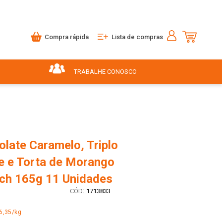
Compra rápida
Lista de compras
TRABALHE CONOSCO
late Caramelo, Triplo
e e Torta de Morango
ch 165g 11 Unidades
:
1713833
6,35/kg