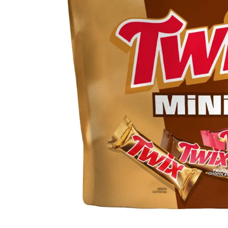
10
º
iogurte