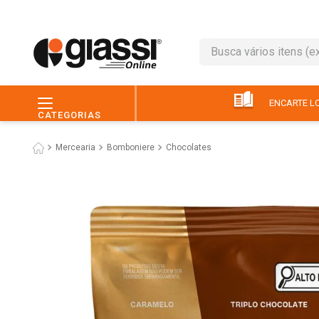
Busca vários itens (ex.: 
TERMOS MAIS BUSC
1
º
leite
ENCARTE LO
CATEGORIAS
2
º
café
Mercearia
Bomboniere
Chocolates
3
º
queijo
4
º
papel higiênico
5
º
chocolate
6
º
arroz
7
º
macarrão
8
º
ovo
9
º
pão