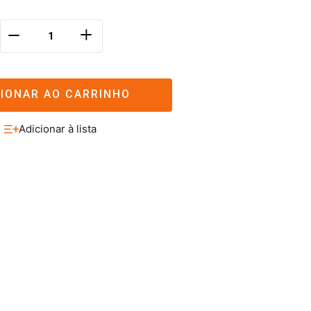
＋
－
CIONAR AO CARRINHO