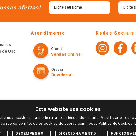
ossas ofertas!
Atendimento
Redes Sociais
ísicas
Giassi
os de Uso
Vendas Online
Giassi
Ouvidoria
Este website usa cookies
ite usa cookies para melhorar a experiência do usuário. Ao utilizar o nosso 
LOGIN E SELECIONE A LOJA DE SUA PREFERÊNCIA. SOMENTE APÓS O LOGIN, OS PREÇOS
 concorda com todos os cookies de acordo com nossa Política de Cookies.
TE SÃO VÁLIDOS APENAS PARA COMPRAS REALIZADAS NO GIASSI.COM.BR E NA LOJA SE
NDAS ONLINE DIVULGADOS NO SITE PREVALECEM ANTE OS DEMAIS EVENTUALMENTE AN
S
DESEMPENHO
DIRECIONAMENTO
FUNCIONAL
DE BUSCAS.