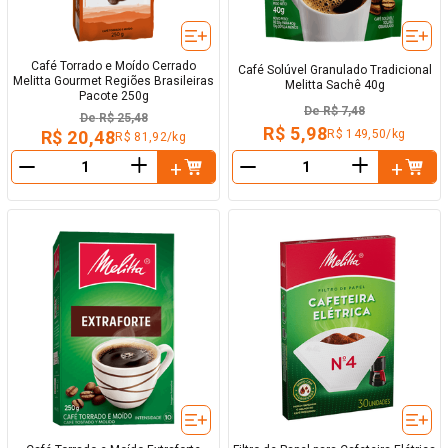
Café Torrado e Moído Cerrado
Café Solúvel Granulado Tradicional
Melitta Gourmet Regiões Brasileiras
Melitta Sachê 40g
Pacote 250g
De
R$ 7,48
De
R$ 25,48
R$ 5,98
R$ 149,50/kg
R$ 20,48
R$ 81,92/kg
＋
＋
－
－