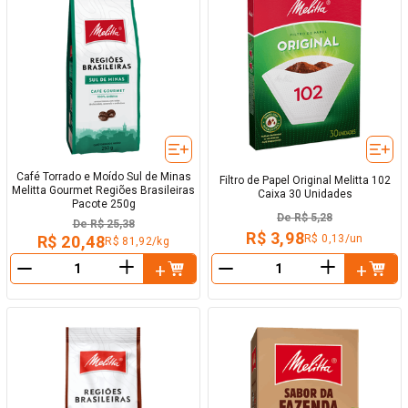
Café Torrado e Moído Sul de Minas
Filtro de Papel Original Melitta 102
Melitta Gourmet Regiões Brasileiras
Caixa 30 Unidades
Pacote 250g
De
R$ 5,28
De
R$ 25,38
R$ 3,98
R$ 0,13/un
R$ 20,48
R$ 81,92/kg
＋
＋
－
－