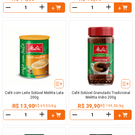
＋
＋
－
－
Café com Leite Solúvel Melitta Lata
Café Solúvel Granulado Tradicional
200g
Melitta Vidro 200g
R$ 13,90
R$ 39,90
R$ 69,50/kg
R$ 199,50/kg
＋
＋
－
－