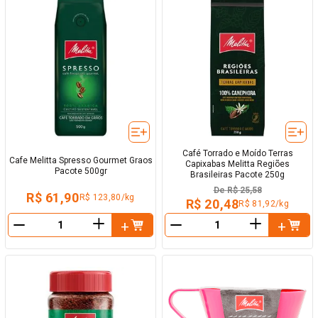
Café Torrado e Moído Terras
Cafe Melitta Spresso Gourmet Graos
Capixabas Melitta Regiões
Pacote 500gr
Brasileiras Pacote 250g
De
R$ 25,58
R$ 61,90
R$ 123,80/kg
R$ 20,48
R$ 81,92/kg
＋
＋
－
－