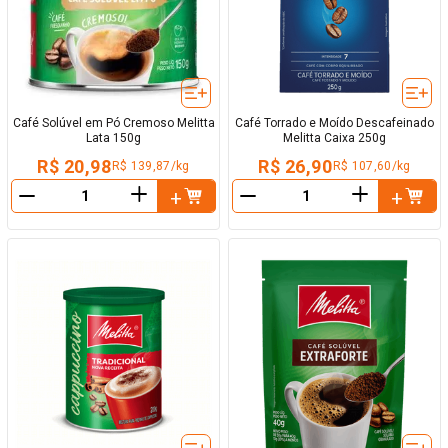
Café Solúvel em Pó Cremoso Melitta
Café Torrado e Moído Descafeinado
Lata 150g
Melitta Caixa 250g
R$ 20,98
R$ 26,90
R$ 139,87/kg
R$ 107,60/kg
＋
＋
－
－