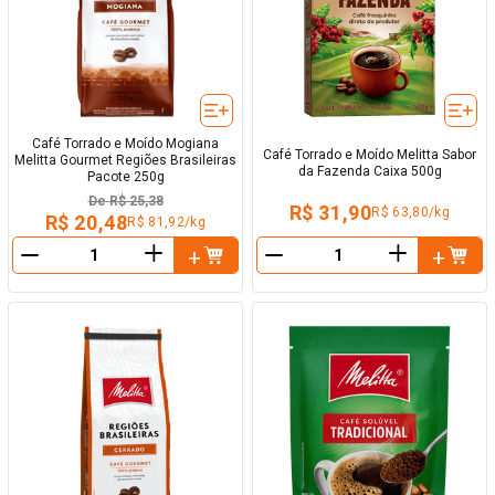
Café Torrado e Moído Mogiana
Café Torrado e Moído Melitta Sabor
Melitta Gourmet Regiões Brasileiras
da Fazenda Caixa 500g
Pacote 250g
De
R$ 25,38
R$ 31,90
R$ 63,80/kg
R$ 20,48
R$ 81,92/kg
＋
＋
－
－