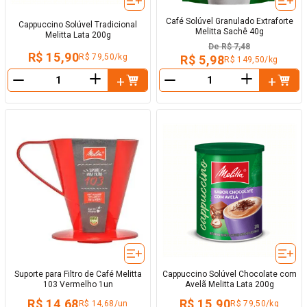
Café Solúvel Granulado Extraforte
Cappuccino Solúvel Tradicional
Melitta Sachê 40g
Melitta Lata 200g
De
R$ 7,48
R$ 15,90
R$ 79,50/kg
R$ 5,98
R$ 149,50/kg
＋
＋
－
－
Suporte para Filtro de Café Melitta
Cappuccino Solúvel Chocolate com
103 Vermelho 1un
Avelã Melitta Lata 200g
R$ 14,68
R$ 15,90
R$ 14,68/un
R$ 79,50/kg