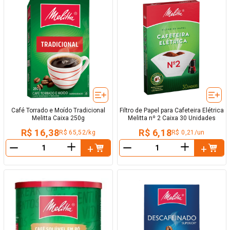
Café Torrado e Moído Tradicional
Filtro de Papel para Cafeteira Elétrica
Melitta Caixa 250g
Melitta nº 2 Caixa 30 Unidades
R$ 16,38
R$ 6,18
R$ 65,52/kg
R$ 0,21/un
＋
＋
－
－