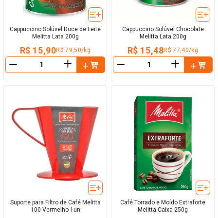
Cappuccino Solúvel Doce de Leite
Cappuccino Solúvel Chocolate
Melitta Lata 200g
Melitta Lata 200g
R$ 15,90
R$ 15,48
R$ 79,50/kg
R$ 77,40/kg
＋
＋
－
－
Suporte para Filtro de Café Melitta
Café Torrado e Moído Extraforte
100 Vermelho 1un
Melitta Caixa 250g