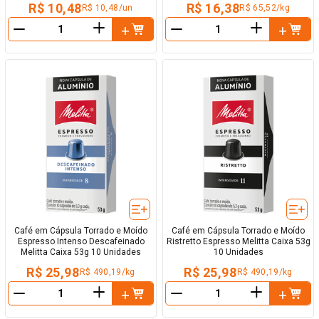
R$ 10,48
R$ 16,38
R$ 10,48/un
R$ 65,52/kg
＋
＋
－
－
Café em Cápsula Torrado e Moído
Café em Cápsula Torrado e Moído
Espresso Intenso Descafeinado
Ristretto Espresso Melitta Caixa 53g
Melitta Caixa 53g 10 Unidades
10 Unidades
R$ 25,98
R$ 25,98
R$ 490,19/kg
R$ 490,19/kg
＋
＋
－
－