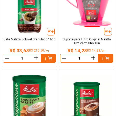
Café Melitta Solúvel Granulado 160g
Suporte para Filtro Original Melitta
102 Vermelho 1un
R$ 33,68
R$ 14,28
R$ 210,50/kg
R$ 14,28/un
＋
＋
－
－