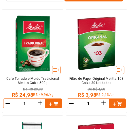
Café Torrado e Moído Tradicional
Filtro de Papel Original Melitta 103
Melitta Caixa 500g
Caixa 30 Unidades
De
R$ 29,98
De
R$ 4,68
R$ 24,98
R$ 3,98
R$ 49,96/kg
R$ 0,13/un
＋
＋
－
－