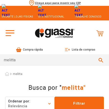
Clique aqui para inserir seu CEP
ENCARTE LOJAS FÍSICAS
SITE INSTITUCIONAL
TRABALHE CONOSCO
Compra rápida
Lista de compras
Busca vários itens (ex.: sal, ovo)
melitta
melitta
Ordenar por
Filtrar
Relevância