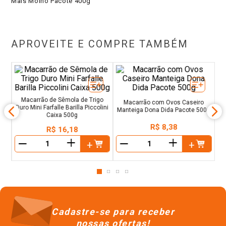
Mais Molho Pacote 400g
APROVEITE E COMPRE TAMBÉM
re
Ma
Macarrão de Sêmola de Trigo
Macarrão com Ovos Caseiro
Duro Mini Farfalle Barilla Piccolini
Manteiga Dona Dida Pacote 500g
Caixa 500g
R$
8
,
38
R$
16
,
18
＋
＋
－
－