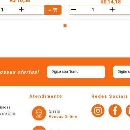
R$
16
,
58
R$
14
,
18
＋
＋
－
ossas ofertas!
Atendimento
Redes Sociais
ísicas
Giassi
os de Uso
Vendas Online