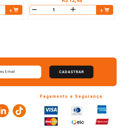
R$
12
,
98
＋
－
CADASTRAR
Pagamento e Segurança