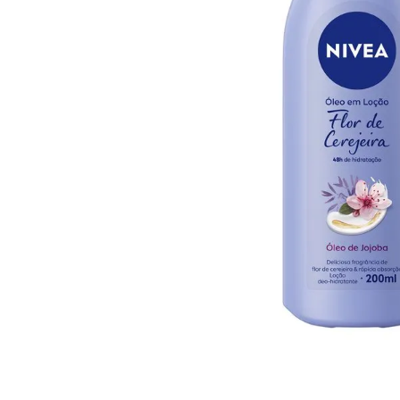
10
º
arroz