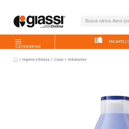
Busca vários itens (ex.: 
TERMOS MAIS BUSC
1
º
leite
ENCARTE LO
CATEGORIAS
2
º
café
Higiene e Beleza
Corpo
Hidratantes
3
º
queijo
4
º
papel higiênico
5
º
pão
6
º
chocolate
7
º
ovo
8
º
iogurte
9
º
macarrão