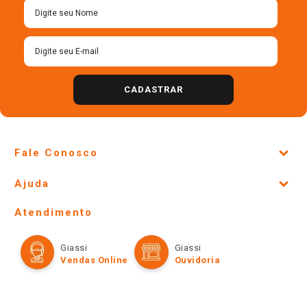
R$
6
,
78
R$
13
,
90
＋
＋
－
－
Cadastre-se para receber
nossas ofertas!
CADASTRAR