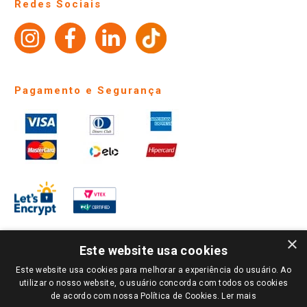
Fale Conosco
Site Institucional
Ajuda
Lojas Físicas e Horários
Telefones e horários das lojas físicas
Ofertas
Atendimento
Política de Privacidade e Termos de Uso
Cartão Giassi
Formas de Pagamento
Giassi
Giassi
Televendas
Políticas de entrega
Vendas Online
Ouvidoria
Amigo Giassi
Trocas e Devoluções
Notícias
Perguntas frequentes
Redes Sociais
Trabalhe Conosco
Identidade Visual
×
Este website usa cookies
Pagamento e Segurança
Este website usa cookies para melhorar a experiência do usuário. Ao
utilizar o nosso website, o usuário concorda com todos os cookies
de acordo com nossa Política de Cookies.
Ler mais