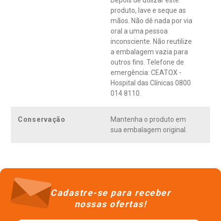
Depois de utilizar este
produto, lave e seque as
mãos. Não dê nada por via
oral a uma pessoa
inconsciente. Não reutilize
a embalagem vazia para
outros fins. Telefone de
emergência: CEATOX -
Hospital das Clínicas 0800
014 8110.
Conservação
Mantenha o produto em
sua embalagem original.
APROVEITE E COMPRE TAMBÉM
Limpador Perfumado
a
Limpa-Vidro Líquido Vitreo Frasco
Concentrado Água Marinha Veja
l
500ml
Gotas de Perfume Frasco 100ml