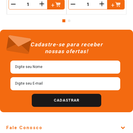
＋
＋
－
－
Cadastre-se para receber
nossas ofertas!
CADASTRAR
Fale Conosco