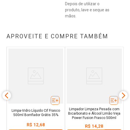
Depois de utilizar o
produto, lave e seque as
mãos.
APROVEITE E COMPRE TAMBÉM
to
L
o
Limpador Limpeza Pesada com
Limpa-Vidro Líquido Cif Frasco
Bicarbonato e Álcool Limão Veja
500ml Borrifador Grátis 35%
Power Fusion Frasco 500ml
R$
12
,
68
R$
14
,
28