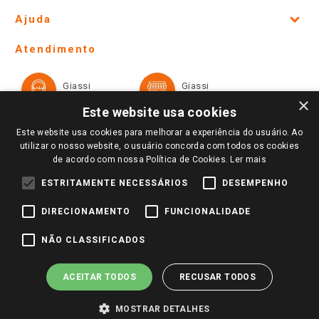
Site Institucional
Ajuda
Lojas Físicas e Horários
Telefones e horários das lojas físicas
Ofertas
Atendimento
Política de Privacidade e Termos de Uso
Cartão Giassi
Formas de Pagamento
Giassi
Giassi
Televendas
Políticas de entrega
Vendas Online
Ouvidoria
×
Amigo Giassi
Este website usa cookies
Trocas e Devoluções
Notícias
Este website usa cookies para melhorar a experiência do usuário. Ao
Perguntas frequentes
utilizar o nosso website, o usuário concorda com todos os cookies
Redes Sociais
de acordo com nossa Política de Cookies.
Ler mais
Trabalhe Conosco
ESTRITAMENTE NECESSÁRIOS
DESEMPENHO
Identidade Visual
DIRECIONAMENTO
FUNCIONALIDADE
Pagamento e Segurança
NÃO CLASSIFICADOS
ACEITAR TODOS
RECUSAR TODOS
MOSTRAR DETALHES