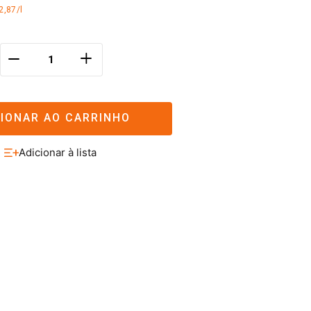
2,87/l
＋
－
CIONAR AO CARRINHO