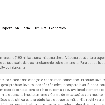
 Limpeza Total Sachê 900ml Refil Econômico
mericano (100ml) lava uma máquina cheia. Máquina de abertura superio
 aplique parte da dose diretamente sobre a mancha. Para outros tipo
ão do fabricante.
ra do alcance das crianças e dos animais domésticos. Produtos lava
 geral produtos lava-roupas não são adequados para lavar lã, seda, couro
Em caso de contato com os olhos ou com a pele, lave imediatamente c
mito e consulte imediatamente o Centro de Intoxicações ou o médico le
 Depois de utilizar este produto, lave e seque as mãos. Não reutilize a
50. Lave com bastante água corrente os objetos e utensílios utilizados