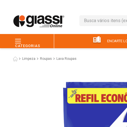
Busca vários itens (ex.: 
TERMOS MAIS BUSC
1
º
leite
ENCARTE LO
CATEGORIAS
2
º
café
Limpeza
Roupas
Lava Roupas
3
º
queijo
4
º
papel higiênico
5
º
chocolate
6
º
pão
7
º
macarrão
8
º
iogurte
9
º
ovo