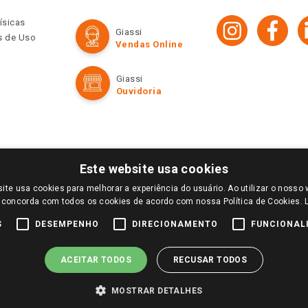
ísicas
Giassi
os de Uso
Vendas Online
Giassi
Ouvidoria
Este website usa cookies
ite usa cookies para melhorar a experiência do usuário. Ao utilizar o nosso 
LOGIN E SELECIONE A LOJA DE SUA PREFERÊNCIA. SOMENTE APÓS O LOGIN, OS PREÇOS
 concorda com todos os cookies de acordo com nossa Política de Cookies.
TE SÃO VÁLIDOS APENAS PARA COMPRAS REALIZADAS NO GIASSI.COM.BR E NA LOJA SE
NDAS ONLINE DIVULGADOS NO SITE PREVALECEM ANTE OS DEMAIS EVENTUALMENTE AN
S
DESEMPENHO
DIRECIONAMENTO
FUNCIONAL
DE BUSCAS.
2022 COPYRIGHT - GIASSI SUPERMERCADOS. TODOS OS DIREITOS RESERVADOS.
ACEITAR TODOS
RECUSAR TODOS
MOSTRAR DETALHES