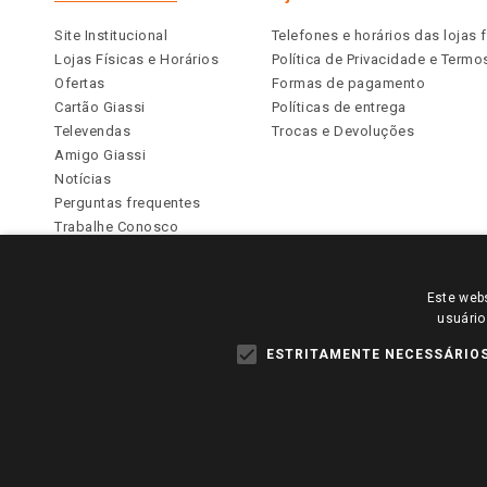
Site Institucional
Telefones e horários das lojas f
Lojas Físicas e Horários
Política de Privacidade e Term
Ofertas
Formas de pagamento
Cartão Giassi
Políticas de entrega
Televendas
Trocas e Devoluções
Amigo Giassi
Notícias
Perguntas frequentes
Trabalhe Conosco
Identidade Visual
Este webs
PARA VER OS PREÇOS DA SUA REGIÃO, FAÇA 
usuário
TODOS OS PREÇOS E CONDIÇÕES COMERCIAIS DESTE SI
APLICAM ÀS LOJAS FÍSICAS. OS PREÇOS PARA AS VE
ESTRITAMENTE NECESSÁRIO