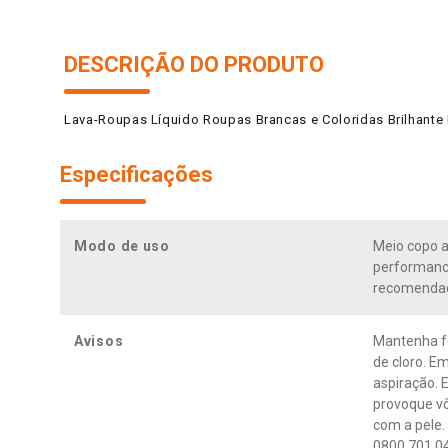
DESCRIÇÃO DO PRODUTO
Lava-Roupas Líquido Roupas Brancas e Coloridas Brilhante
Especificações
Modo de uso
Meio copo a
performance
recomendaç
Avisos
Mantenha fo
de cloro. Em
aspiração. 
provoque vô
com a pele.
0800 701 04