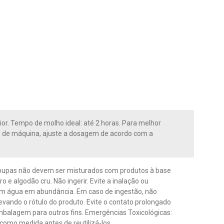
r. Tempo de molho ideal: até 2 horas. Para melhor
s de máquina, ajuste a dosagem de acordo com a
-roupas não devem ser misturados com produtos à base
 e algodão cru. Não ingerir. Evite a inalação ou
om água em abundância. Em caso de ingestão, não
vando o rótulo do produto. Evite o contato prolongado
 embalagem para outros fins. Emergências Toxicológicas:
 como medida antes de reutilizá-los.