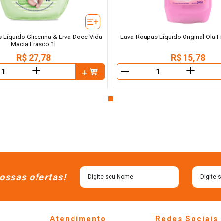
 Líquido Glicerina & Erva-Doce Vida
Lava-Roupas Líquido Original Ola 
Macia Frasco 1l
R$
27
,
78
R$
15
,
78
＋
＋
－
ossas ofertas!
Atendimento
Redes Sociais