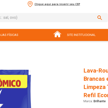
Clique aqui para inserir seu CEP
sal, ovo)
ADOS
JAS FÍSICAS
SITE INSTITUCIONAL
Lava-Rou
Brancas e
Limpeza 
Refil Ec
Brilhante