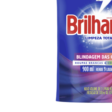
10
º
arroz