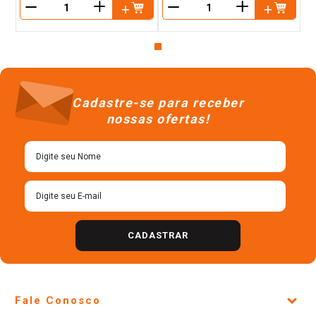
＋
＋
－
－
Cadastre-se para receber
nossas ofertas!
CADASTRAR
Fale Conosco