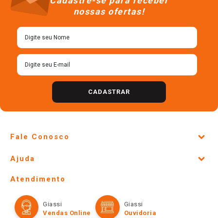
R$
31
,
68
R$
19
,
90
＋
＋
－
－
Cadastre-se para receber
nossas ofertas!
CADASTRAR