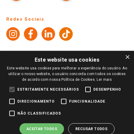
Fale Conosco
Site Institucional
Ajuda
Lojas Físicas e Horários
Telefones e horários das lojas físicas
Ofertas
Atendimento
Política de Privacidade e Termos de Uso
Cartão Giassi
Formas de Pagamento
Giassi
Giassi
Televendas
Políticas de entrega
Vendas Online
Ouvidoria
Amigo Giassi
×
Trocas e Devoluções
Este website usa cookies
Notícias
Este website usa cookies para melhorar a experiência do usuário. Ao
Perguntas frequentes
Redes Sociais
utilizar o nosso website, o usuário concorda com todos os cookies
Trabalhe Conosco
de acordo com nossa Política de Cookies.
Ler mais
Identidade Visual
ESTRITAMENTE NECESSÁRIOS
DESEMPENHO
DIRECIONAMENTO
FUNCIONALIDADE
Pagamento e Segurança
NÃO CLASSIFICADOS
ACEITAR TODOS
RECUSAR TODOS