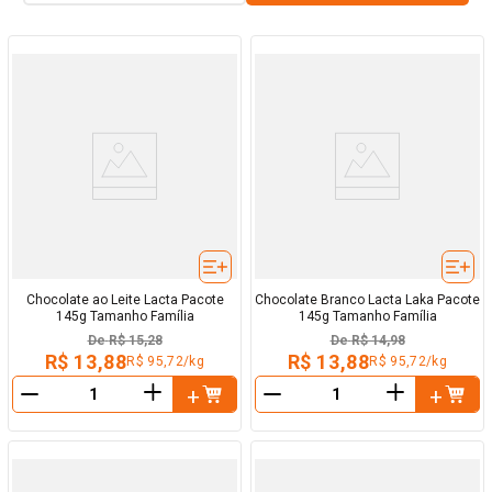
Chocolate ao Leite Lacta Pacote
Chocolate Branco Lacta Laka Pacote
145g Tamanho Família
145g Tamanho Família
De
R$ 15,28
De
R$ 14,98
R$ 13,88
R$ 13,88
R$ 95,72/kg
R$ 95,72/kg
＋
＋
－
－