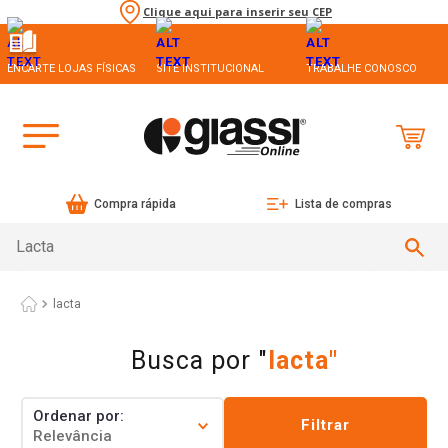
Clique aqui para inserir seu CEP
ENCARTE LOJAS FÍSICAS
SITE INSTITUCIONAL
TRABALHE CONOSCO
Compra rápida
Lista de compras
Busca vários itens (ex.: sal, ovo)
lacta
lacta
Ordenar por
Filtrar
Relevância