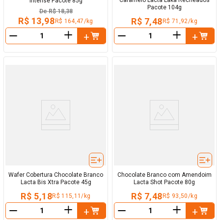
Caramelo Lacta Laka Recheados
Intense Pacote 85g
Pacote 104g
De
R$ 18,38
R$ 13,98
R$ 7,48
R$ 164,47/kg
R$ 71,92/kg
＋
＋
－
－
Wafer Cobertura Chocolate Branco
Chocolate Branco com Amendoim
Lacta Bis Xtra Pacote 45g
Lacta Shot Pacote 80g
R$ 5,18
R$ 7,48
R$ 115,11/kg
R$ 93,50/kg
＋
＋
－
－