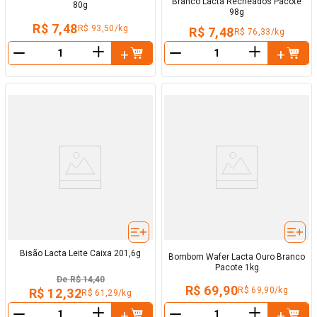
Branco Lacta Recheados Pacote
80g
98g
R$ 7,48
R$ 93,50/kg
R$ 7,48
R$ 76,33/kg
＋
＋
－
－
Bisão Lacta Leite Caixa 201,6g
Bombom Wafer Lacta Ouro Branco
Pacote 1kg
De
R$ 14,40
R$ 69,90
R$ 69,90/kg
R$ 12,32
R$ 61,29/kg
＋
＋