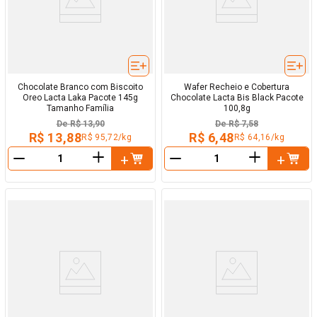
Chocolate Branco com Biscoito
Wafer Recheio e Cobertura
Oreo Lacta Laka Pacote 145g
Chocolate Lacta Bis Black Pacote
Tamanho Família
100,8g
De
R$ 13,90
De
R$ 7,58
R$ 13,88
R$ 6,48
R$ 95,72/kg
R$ 64,16/kg
＋
＋
－
－