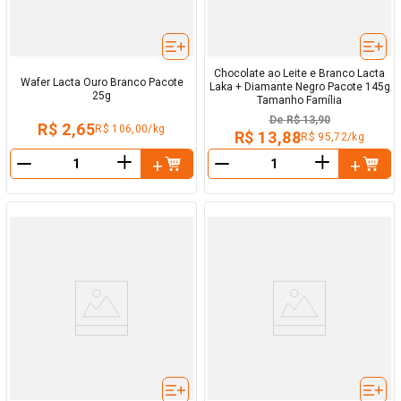
Chocolate ao Leite e Branco Lacta
Wafer Lacta Ouro Branco Pacote
Laka + Diamante Negro Pacote 145g
25g
Tamanho Família
De
R$ 13,90
R$ 2,65
R$ 106,00/kg
R$ 13,88
R$ 95,72/kg
＋
＋
－
－