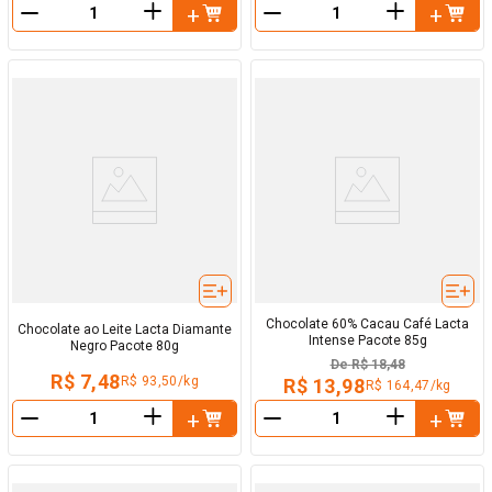
＋
＋
－
－
Chocolate 60% Cacau Café Lacta
Chocolate ao Leite Lacta Diamante
Intense Pacote 85g
Negro Pacote 80g
De
R$ 18,48
R$ 7,48
R$ 93,50/kg
R$ 13,98
R$ 164,47/kg
＋
＋
－
－