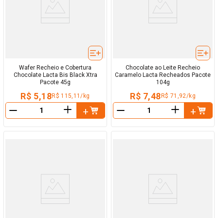
Wafer Recheio e Cobertura
Chocolate ao Leite Recheio
Chocolate Lacta Bis Black Xtra
Caramelo Lacta Recheados Pacote
Pacote 45g
104g
R$ 5,18
R$ 7,48
R$ 115,11/kg
R$ 71,92/kg
＋
＋
－
－