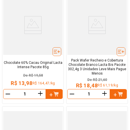
Pack Wafer Recheio e Cobertura
Chocolate 60% Cacau Original Lacta
Chocolate Branco Lacta Bis Pacote
Intense Pacote 85g
302,4g 3 Unidades Leve Mais Pague
Menos
De
R$ 19,58
De
R$ 21,60
R$ 13,98
R$ 164,47/kg
R$ 18,48
R$ 61,19/kg
＋
＋
－
－