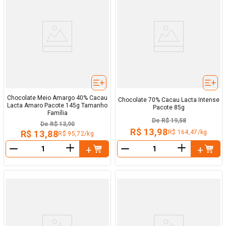
Chocolate Meio Amargo 40% Cacau
Chocolate 70% Cacau Lacta Intense
Lacta Amaro Pacote 145g Tamanho
Pacote 85g
Família
De
R$ 19,58
De
R$ 13,90
R$ 13,98
R$ 164,47/kg
R$ 13,88
R$ 95,72/kg
＋
＋
－
－