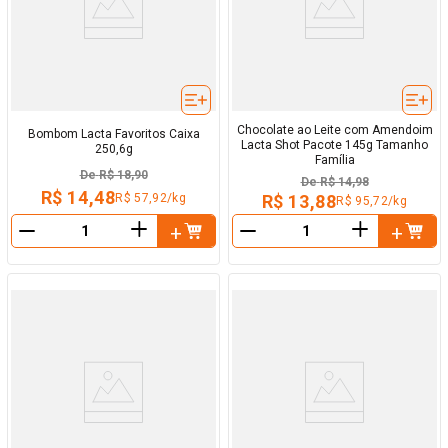
Chocolate ao Leite com Amendoim
Bombom Lacta Favoritos Caixa
Lacta Shot Pacote 145g Tamanho
250,6g
Família
De
R$ 18,90
De
R$ 14,98
R$ 14,48
R$ 57,92/kg
R$ 13,88
R$ 95,72/kg
＋
＋
－
－