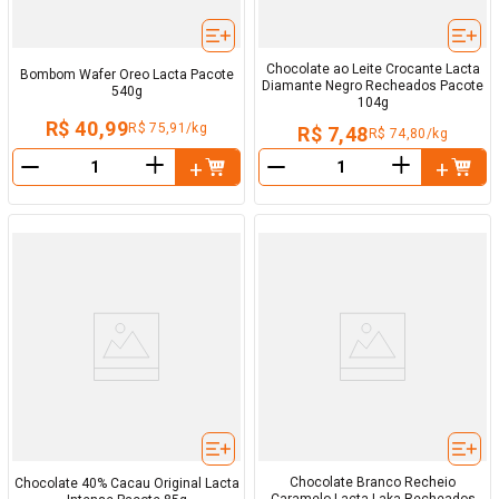
Chocolate ao Leite Crocante Lacta
Bombom Wafer Oreo Lacta Pacote
Diamante Negro Recheados Pacote
540g
104g
R$ 40,99
R$ 75,91/kg
R$ 7,48
R$ 74,80/kg
＋
＋
－
－
Chocolate Branco Recheio
Chocolate 40% Cacau Original Lacta