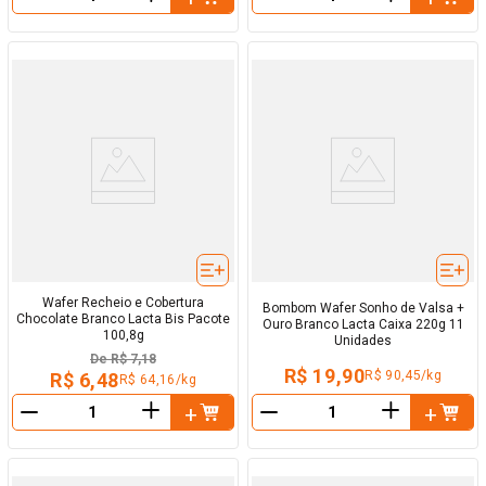
－
－
Wafer Recheio e Cobertura
Bombom Wafer Sonho de Valsa +
Chocolate Branco Lacta Bis Pacote
Ouro Branco Lacta Caixa 220g 11
100,8g
Unidades
De
R$ 7,18
R$ 19,90
R$ 90,45/kg
R$ 6,48
R$ 64,16/kg
＋
＋
－
－