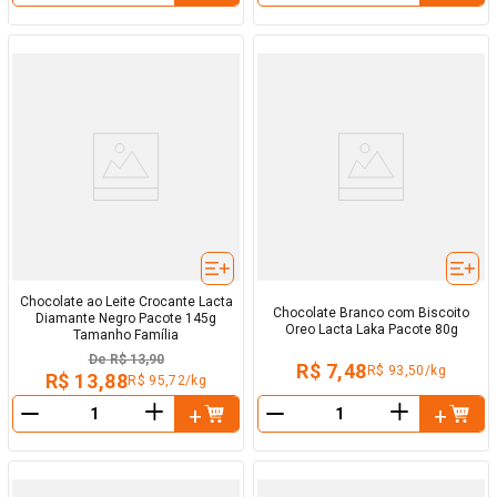
Chocolate ao Leite Crocante Lacta
Chocolate Branco com Biscoito
Diamante Negro Pacote 145g
Oreo Lacta Laka Pacote 80g
Tamanho Família
De
R$ 13,90
R$ 7,48
R$ 93,50/kg
R$ 13,88
R$ 95,72/kg
＋
＋
－
－