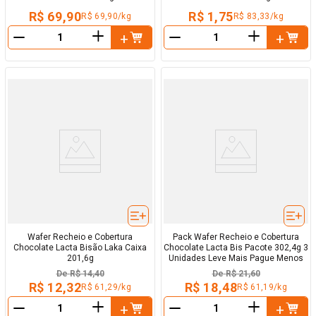
R$ 69,90
R$ 1,75
R$ 69,90/kg
R$ 83,33/kg
＋
＋
－
－
Wafer Recheio e Cobertura
Pack Wafer Recheio e Cobertura
Chocolate Lacta Bisão Laka Caixa
Chocolate Lacta Bis Pacote 302,4g 3
201,6g
Unidades Leve Mais Pague Menos
De
R$ 14,40
De
R$ 21,60
R$ 12,32
R$ 18,48
R$ 61,29/kg
R$ 61,19/kg
＋
＋
－
－