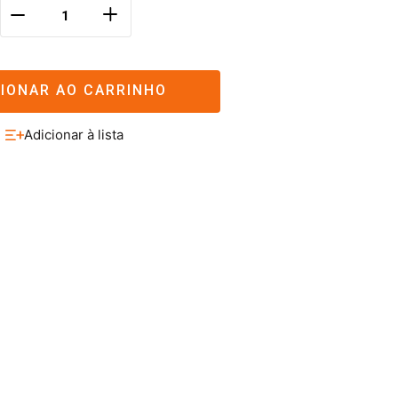
＋
－
CIONAR AO CARRINHO