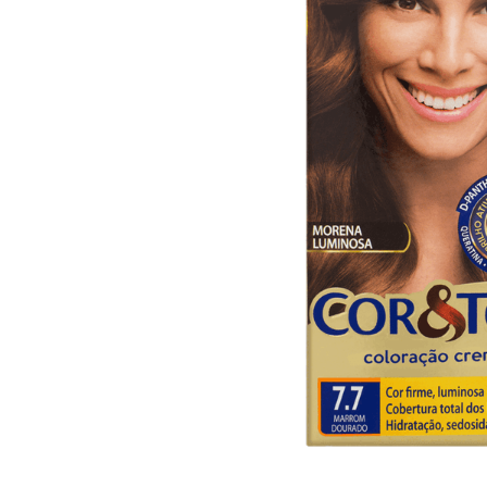
10
º
arroz