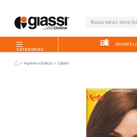
Busca vários itens (ex.: 
TERMOS MAIS BUSC
1
º
leite
ENCARTE LO
CATEGORIAS
2
º
café
Higiene e Beleza
Cabelo
3
º
queijo
4
º
papel higiênico
5
º
pão
6
º
chocolate
7
º
ovo
8
º
iogurte
9
º
macarrão