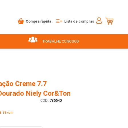
Compra rápida
Lista de compras
TRABALHE CONOSCO
ração Creme 7.7
ourado Niely Cor&Ton
:
735540
8,38/un