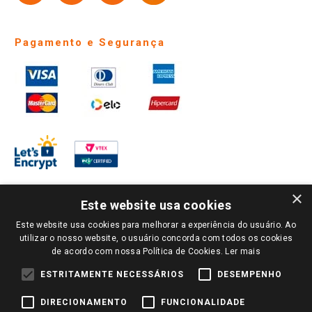
Pagamento e Segurança
×
Este website usa cookies
Este website usa cookies para melhorar a experiência do usuário. Ao
PARA VER OS PREÇOS DA SUA REGIÃO, FAÇA LOGIN E SELECIONE A LOJA DE
utilizar o nosso website, o usuário concorda com todos os cookies
SUA PREFERÊNCIA. SOMENTE APÓS O LOGIN, OS PREÇOS DA SUA REGIÃO OU
de acordo com nossa Política de Cookies.
Ler mais
LOJA SERÃO CARREGADOS.
TODOS OS PREÇOS E CONDIÇÕES COMERCIAIS DESTE SITE SÃO VÁLIDOS APENAS
ESTRITAMENTE NECESSÁRIOS
DESEMPENHO
PARA COMPRAS REALIZADAS NO GIASSI.COM.BR E NA LOJA SELECIONADA
APÓS O LOGIN, E NÃO NECESSARIAMENTE SE APLICAM ÀS LOJAS FÍSICAS. OS
DIRECIONAMENTO
FUNCIONALIDADE
PREÇOS PARA AS VENDAS ONLINE DIVULGADOS NO SITE PREVALECEM ANTE