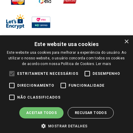
Perguntas frequentes
Redes Sociais
Trabalhe Conosco
Identidade Visual
×
Este website usa cookies
Pagamento e Segurança
Este website usa cookies para melhorar a experiência do usuário. Ao
utilizar o nosso website, o usuário concorda com todos os cookies
de acordo com nossa Política de Cookies.
Ler mais
ESTRITAMENTE NECESSÁRIOS
DESEMPENHO
DIRECIONAMENTO
FUNCIONALIDADE
NÃO CLASSIFICADOS
ACEITAR TODOS
RECUSAR TODOS
MOSTRAR DETALHES
PARA VER OS PREÇOS DA SUA REGIÃO, FAÇA LOGIN E SELECIONE A LOJA DE
SUA PREFERÊNCIA. SOMENTE APÓS O LOGIN, OS PREÇOS DA SUA REGIÃO OU