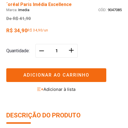
´oréal Paris Imédia Excellence
:
Imedia
9047085
De
R$ 41,90
R$ 34,90
R$ 34,90/un
＋
Quantidade
－
ADICIONAR AO CARRINHO
DESCRIÇÃO DO PRODUTO