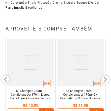
Kit Coloração Tripla Proteção Creme 6 Louro Escuro L´oréal
Paris Imédia Excellence
APROVEITE E COMPRE TAMBÉM
ora
Kit Shampoo 375ml +
Kit Shampoo 375ml +
Condicionador 170ml L'oréal
Condicionador 170ml OX
Paris Elseve Liso dos Sonhos
Cosméticos Nutrição Intensa
R$
42
,
90
R$
41
,
90