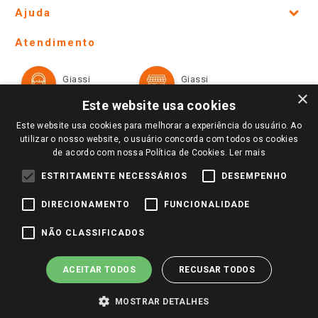
Site Institucional
Ajuda
Lojas Físicas e Horários
Telefones e horários das lojas físicas
Ofertas
Atendimento
Política de Privacidade e Termos de Uso
Cartão Giassi
Formas de Pagamento
Giassi
Giassi
Televendas
Políticas de entrega
Vendas Online
Ouvidoria
×
Amigo Giassi
Este website usa cookies
Trocas e Devoluções
Notícias
Este website usa cookies para melhorar a experiência do usuário. Ao
Perguntas frequentes
utilizar o nosso website, o usuário concorda com todos os cookies
Redes Sociais
de acordo com nossa Política de Cookies.
Ler mais
Trabalhe Conosco
ESTRITAMENTE NECESSÁRIOS
DESEMPENHO
Identidade Visual
DIRECIONAMENTO
FUNCIONALIDADE
Pagamento e Segurança
NÃO CLASSIFICADOS
ACEITAR TODOS
RECUSAR TODOS
MOSTRAR DETALHES