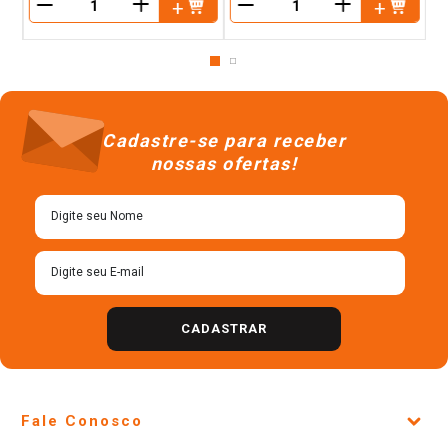
＋
＋
－
－
Cadastre-se para receber
nossas ofertas!
CADASTRAR
Fale Conosco