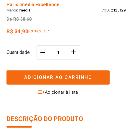
Paris Imédia Excellence
:
Imedia
2125129
De
R$ 38,68
R$ 34,90
R$ 34,90/un
＋
Quantidade
－
ADICIONAR AO CARRINHO
DESCRIÇÃO DO PRODUTO