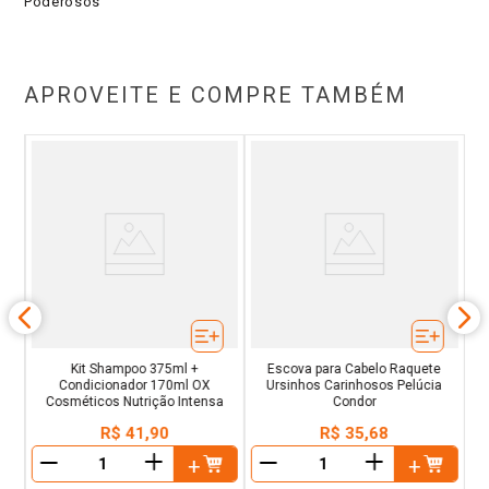
Poderosos
APROVEITE E COMPRE TAMBÉM
om
K
Kit Shampoo 375ml +
Escova para Cabelo Raquete
Condicionador 170ml OX
Ursinhos Carinhosos Pelúcia
Cosméticos Nutrição Intensa
Condor
R$
41
,
90
R$
35
,
68
＋
＋
－
－