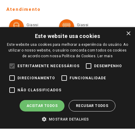
Telefones e horários das lojas físicas
Ofertas
Atendimento
Política de Privacidade e Termos de Uso
Cartão Giassi
Formas de Pagamento
Giassi
Giassi
Televendas
Políticas de entrega
Vendas Online
Ouvidoria
×
Amigo Giassi
Este website usa cookies
Trocas e Devoluções
Notícias
Este website usa cookies para melhorar a experiência do usuário. Ao
Perguntas frequentes
utilizar o nosso website, o usuário concorda com todos os cookies
Redes Sociais
de acordo com nossa Política de Cookies.
Ler mais
Trabalhe Conosco
ESTRITAMENTE NECESSÁRIOS
DESEMPENHO
Identidade Visual
DIRECIONAMENTO
FUNCIONALIDADE
Pagamento e Segurança
NÃO CLASSIFICADOS
ACEITAR TODOS
RECUSAR TODOS
MOSTRAR DETALHES