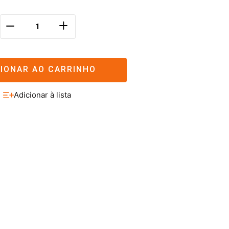
＋
－
CIONAR AO CARRINHO