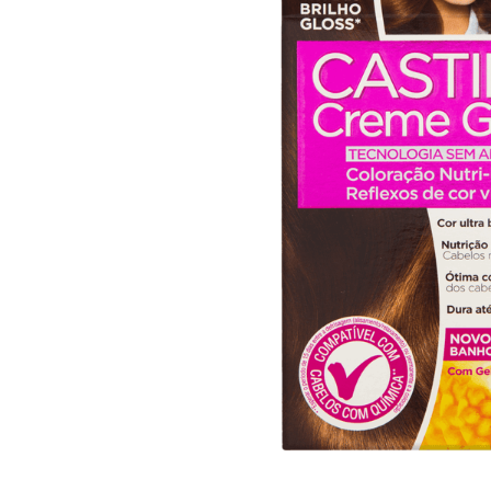
10
º
arroz