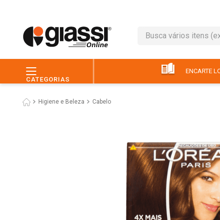
Busca vários itens (ex.: 
TERMOS MAIS BUSC
1
º
leite
ENCARTE LO
CATEGORIAS
2
º
café
Higiene e Beleza
Cabelo
3
º
queijo
4
º
papel higiênico
5
º
chocolate
6
º
pão
7
º
macarrão
8
º
iogurte
9
º
ovo