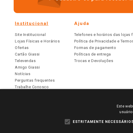
Institucional
Ajuda
Site Institucional
Telefones e horários das lojas f
Lojas Físicas e Horários
Política de Privacidade e Term
Ofertas
Formas de pagamento
Cartão Giassi
Políticas de entrega
Televendas
Trocas e Devoluções
Amigo Giassi
Notícias
Perguntas frequentes
Trabalhe Conosco
Identidade Visual
Este webs
PARA VER OS PREÇOS DA SUA REGIÃO, FAÇA 
usuário
TODOS OS PREÇOS E CONDIÇÕES COMERCIAIS DESTE SI
APLICAM ÀS LOJAS FÍSICAS. OS PREÇOS PARA AS VE
ESTRITAMENTE NECESSÁRIO