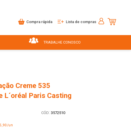
Compra rápida
Lista de compras
TRABALHE CONOSCO
ração Creme 535
 L´oréal Paris Casting
:
3572510
5,90/un