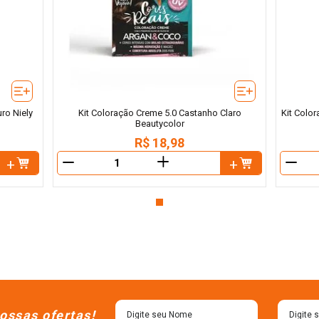
ro Niely
Kit Coloração Creme 5.0 Castanho Claro
Kit Colo
Beautycolor
R$
18
,
98
＋
－
－
ossas ofertas!