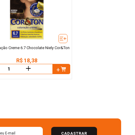
ração Creme 6.7 Chocolate Niely Cor&Ton
R$
18
,
38
＋
CADASTRAR