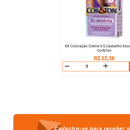
Kit Coloração Creme 3.0 Castanho Escu
Cor&Ton
R$
22
,
38
＋
－
Cadastre-se para receber n