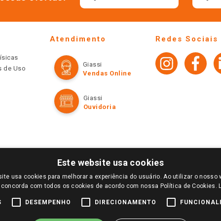
Atendimento
Redes Sociais
ísicas
Giassi
os de Uso
Vendas Online
Giassi
Ouvidoria
Este website usa cookies
ite usa cookies para melhorar a experiência do usuário. Ao utilizar o nosso 
LOGIN E SELECIONE A LOJA DE SUA PREFERÊNCIA. SOMENTE APÓS O LOGIN, OS PREÇOS
 concorda com todos os cookies de acordo com nossa Política de Cookies.
TE SÃO VÁLIDOS APENAS PARA COMPRAS REALIZADAS NO GIASSI.COM.BR E NA LOJA SE
NDAS ONLINE DIVULGADOS NO SITE PREVALECEM ANTE OS DEMAIS EVENTUALMENTE AN
S
DESEMPENHO
DIRECIONAMENTO
FUNCIONAL
DE BUSCAS.
2022 COPYRIGHT - GIASSI SUPERMERCADOS. TODOS OS DIREITOS RESERVADOS.