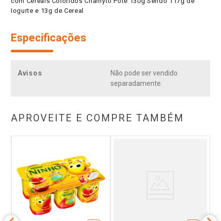
com Cereais Coloridos Chamyto Pote 130g Sendo 117g de
Iogurte e 13g de Cereal
Especificações
Avisos
Não pode ser vendido
separadamente.
APROVEITE E COMPRE TAMBÉM
m
I
Mo