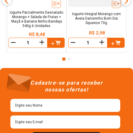
Iogurte Parcialmente Desnatado
Iogurte Integral Morango com
Morango + Salada de Frutas +
Aveia Danoninho Bom Dia
Maçã e Banana Ninho Bandeja
Squeeze 70g
540g 6 Unidades
R$
2
,
98
R$
8
,
48
＋
＋
－
－
Cadastre-se para receber
nossas ofertas!