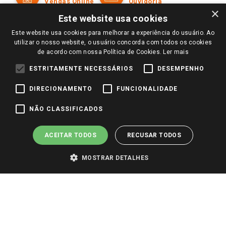
Políticas de entrega
Vendas Online
Ouvidoria
Amigo Giassi
×
Trocas e Devoluções
Este website usa cookies
Notícias
Este website usa cookies para melhorar a experiência do usuário. Ao
Perguntas frequentes
Redes Sociais
utilizar o nosso website, o usuário concorda com todos os cookies
Trabalhe Conosco
de acordo com nossa Política de Cookies.
Ler mais
Identidade Visual
ESTRITAMENTE NECESSÁRIOS
DESEMPENHO
DIRECIONAMENTO
FUNCIONALIDADE
Pagamento e Segurança
NÃO CLASSIFICADOS
ACEITAR TODOS
RECUSAR TODOS
MOSTRAR DETALHES