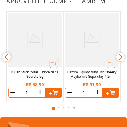
APROVEITE E COMPRE TAMBÉM
re
Blush Stick Coral Eudora Niina
Batom Líquido Vinyl Ink Cheeky
Secrets 5g
Maybelline Superstay 4,2ml
R$
58
,
90
R$
91
,
90
＋
＋
－
－