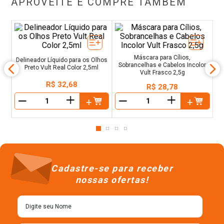
APROVEITE E COMPRE TAMBÉM
15
Ba
Máscara para Cílios,
Delineador Líquido para os Olhos
Sobrancelhas e Cabelos Incolor
Preto Vult Real Color 2,5ml
Vult Frasco 2,5g
R$
32
,
68
R$
28
,
78
＋
＋
－
－