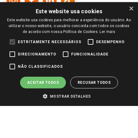
Televendas
Políticas de entrega
Vendas Online
Ouvidoria
×
Amigo Giassi
Este website usa cookies
Trocas e Devoluções
Notícias
Este website usa cookies para melhorar a experiência do usuário. Ao
Perguntas frequentes
utilizar o nosso website, o usuário concorda com todos os cookies
Redes Sociais
de acordo com nossa Política de Cookies.
Ler mais
Trabalhe Conosco
ESTRITAMENTE NECESSÁRIOS
DESEMPENHO
Identidade Visual
DIRECIONAMENTO
FUNCIONALIDADE
Pagamento e Segurança
NÃO CLASSIFICADOS
ACEITAR TODOS
RECUSAR TODOS
MOSTRAR DETALHES