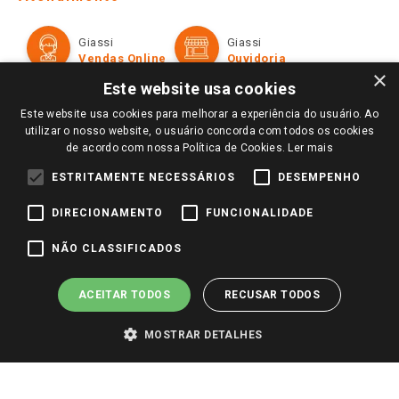
Política de Privacidade e Termos de Uso
Cartão Giassi
Formas de Pagamento
Giassi
Giassi
Televendas
Políticas de entrega
Vendas Online
Ouvidoria
Amigo Giassi
×
Trocas e Devoluções
Este website usa cookies
Notícias
Este website usa cookies para melhorar a experiência do usuário. Ao
Perguntas frequentes
Redes Sociais
utilizar o nosso website, o usuário concorda com todos os cookies
Trabalhe Conosco
de acordo com nossa Política de Cookies.
Ler mais
Identidade Visual
ESTRITAMENTE NECESSÁRIOS
DESEMPENHO
DIRECIONAMENTO
FUNCIONALIDADE
Pagamento e Segurança
NÃO CLASSIFICADOS
ACEITAR TODOS
RECUSAR TODOS
MOSTRAR DETALHES