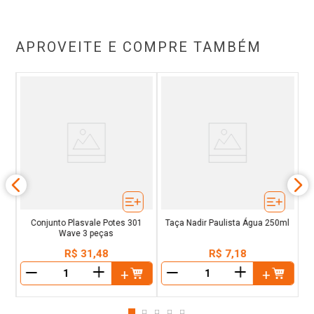
APROVEITE E COMPRE TAMBÉM
r
ck
Conjunto Plasvale Potes 301
Taça Nadir Paulista Água 250ml
Wave 3 peças
R$
31
,
48
R$
7
,
18
＋
＋
－
－