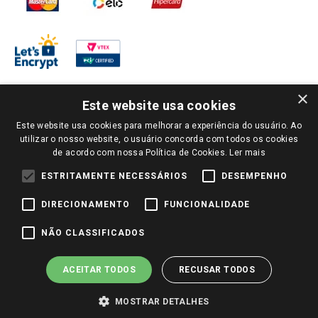
×
Este website usa cookies
Este website usa cookies para melhorar a experiência do usuário. Ao
PARA VER OS PREÇOS DA SUA REGIÃO, FAÇA LOGIN E SELECIONE A LOJA DE
utilizar o nosso website, o usuário concorda com todos os cookies
SUA PREFERÊNCIA. SOMENTE APÓS O LOGIN, OS PREÇOS DA SUA REGIÃO OU
de acordo com nossa Política de Cookies.
Ler mais
LOJA SERÃO CARREGADOS.
TODOS OS PREÇOS E CONDIÇÕES COMERCIAIS DESTE SITE SÃO VÁLIDOS APENAS
ESTRITAMENTE NECESSÁRIOS
DESEMPENHO
PARA COMPRAS REALIZADAS NO GIASSI.COM.BR E NA LOJA SELECIONADA
APÓS O LOGIN, E NÃO NECESSARIAMENTE SE APLICAM ÀS LOJAS FÍSICAS. OS
DIRECIONAMENTO
FUNCIONALIDADE
PREÇOS PARA AS VENDAS ONLINE DIVULGADOS NO SITE PREVALECEM ANTE
OS DEMAIS EVENTUALMENTE ANUNCIADOS EM OUTROS MEIOS DE
COMUNICAÇÃO E SITES DE BUSCAS.
NÃO CLASSIFICADOS
2022 COPYRIGHT - GIASSI SUPERMERCADOS. TODOS OS DIREITOS RESERVADOS.
ACEITAR TODOS
RECUSAR TODOS
MOSTRAR DETALHES