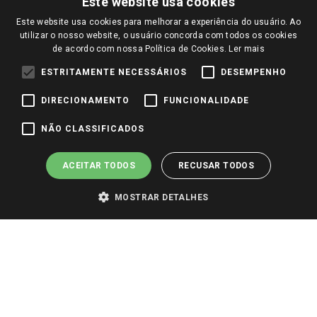
Este website usa cookies
Amigo Giassi
Trocas e Devoluções
Este website usa cookies para melhorar a experiência do usuário. Ao
Notícias
utilizar o nosso website, o usuário concorda com todos os cookies
Perguntas frequentes
de acordo com nossa Política de Cookies.
Ler mais
Redes Sociais
Trabalhe Conosco
ESTRITAMENTE NECESSÁRIOS
DESEMPENHO
Identidade Visual
DIRECIONAMENTO
FUNCIONALIDADE
NÃO CLASSIFICADOS
Pagamento e Segurança
ACEITAR TODOS
RECUSAR TODOS
MOSTRAR DETALHES