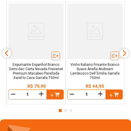
C
l
Espumante Espanhol Branco
Vinho Italiano Frisante Branco
Demi-Sec Carta Nevada Freixenet
Suave Anella Andreani
Premium Macabeo Parellada
Lambrusco Dell´Emilia Garrafa
Xarel-lo Cava Garrafa 750ml
750ml
R$
79
,
90
R$
44
,
90
＋
＋
－
－