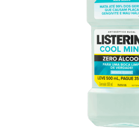
10
º
iogurte