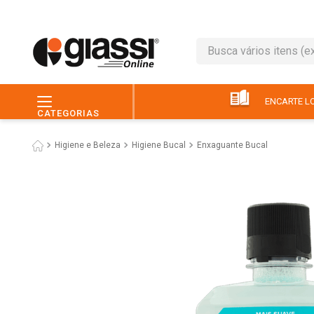
Busca vários itens (ex.: 
TERMOS MAIS BUSC
1
º
leite
ENCARTE LO
CATEGORIAS
2
º
café
Higiene e Beleza
Higiene Bucal
Enxaguante Bucal
3
º
queijo
4
º
papel higiênico
5
º
chocolate
6
º
arroz
7
º
macarrão
8
º
ovo
9
º
pão