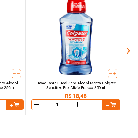
Enxa
Col
ero Álcool
Enxaguante Bucal Zero Álcool Menta Colgate
sco 250ml
Sensitive Pro-Alívio Frasco 250ml
R$
18
,
48
＋
－
－