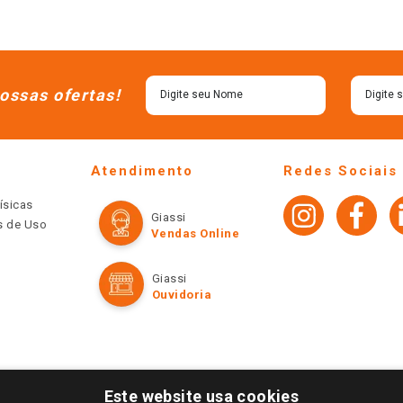
ossas ofertas!
Atendimento
Redes Sociais
ísicas
Giassi
os de Uso
Vendas Online
Giassi
Ouvidoria
Este website usa cookies