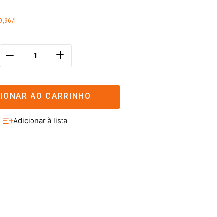
9,96/l
＋
－
CIONAR AO CARRINHO