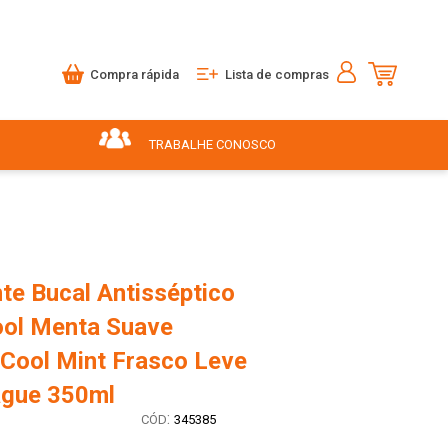
Compra rápida
Lista de compras
TRABALHE CONOSCO
te Bucal Antisséptico
ool Menta Suave
 Cool Mint Frasco Leve
gue 350ml
:
345385