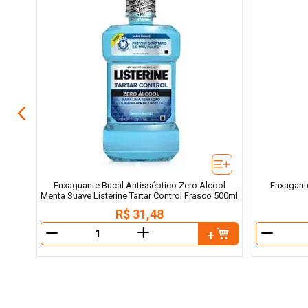
Plax
Enxaguante Bucal Antisséptico Zero Álcool
Enxagante
Menta Suave Listerine Tartar Control Frasco 500ml
R$
31
,
48
＋
－
－