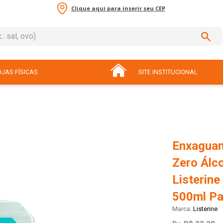
Clique aqui para inserir seu CEP
sal, ovo)
ADOS
JAS FÍSICAS
SITE INSTITUCIONAL
Enxaguan
Zero Álc
Listerine
500ml Pa
Listerine