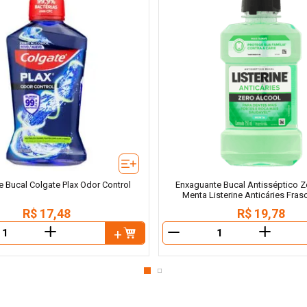
 Bucal Colgate Plax Odor Control
Enxaguante Bucal Antisséptico Z
Menta Listerine Anticáries Fra
R$
17
,
48
R$
19
,
78
＋
＋
－