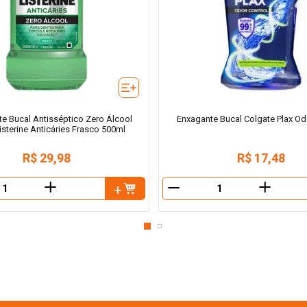
e Bucal Antisséptico Zero Álcool
Enxagante Bucal Colgate Plax Od
sterine Anticáries Frasco 500ml
R$
29
,
98
R$
17
,
48
＋
＋
－