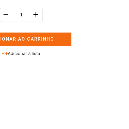
＋
－
CIONAR AO CARRINHO