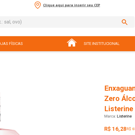
Clique aqui para inserir seu CEP
sal, ovo)
ADOS
JAS FÍSICAS
SITE INSTITUCIONAL
Enxaguan
Zero Álc
Listerin
Listerine
R$ 16,28
R$ 6