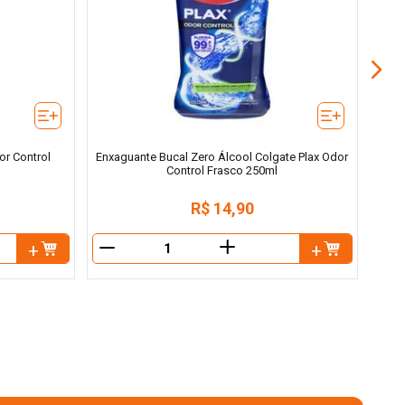
Col
or Control
Enxaguante Bucal Zero Álcool Colgate Plax Odor
Control Frasco 250ml
R$
14
,
90
＋
－
－