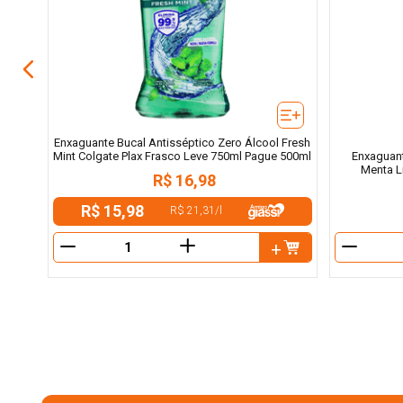
Enxaguante Bucal Antisséptico Zero Álcool Fresh
Mint Colgate Plax Frasco Leve 750ml Pague 500ml
Enxaguant
Menta Li
R$
16
,
98
R$ 15,98
R$ 21,31
/
l
＋
－
－