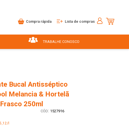
Compra rápida
Lista de compras
TRABALHE CONOSCO
te Bucal Antisséptico
ool Melancia & Hortelã
e Frasco 250ml
:
1527916
5,12/l