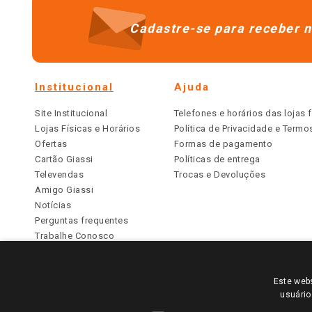
Cadastre-se para receber n
Institucional
Ajuda
Site Institucional
Telefones e horários das lojas f
Lojas Físicas e Horários
Política de Privacidade e Term
Ofertas
Formas de pagamento
Cartão Giassi
Políticas de entrega
Televendas
Trocas e Devoluções
Amigo Giassi
Notícias
Perguntas frequentes
Trabalhe Conosco
Identidade Visual
Este webs
PARA VER OS PREÇOS DA SUA REGIÃO, FAÇA 
usuário
TODOS OS PREÇOS E CONDIÇÕES COMERCIAIS DESTE SI
APLICAM ÀS LOJAS FÍSICAS. OS PREÇOS PARA AS VE