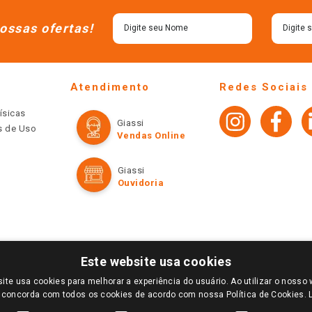
ossas ofertas!
Atendimento
Redes Sociais
ísicas
Giassi
os de Uso
Vendas Online
Giassi
Ouvidoria
Este website usa cookies
ite usa cookies para melhorar a experiência do usuário. Ao utilizar o nosso 
LOGIN E SELECIONE A LOJA DE SUA PREFERÊNCIA. SOMENTE APÓS O LOGIN, OS PREÇOS
 concorda com todos os cookies de acordo com nossa Política de Cookies.
TE SÃO VÁLIDOS APENAS PARA COMPRAS REALIZADAS NO GIASSI.COM.BR E NA LOJA SE
NDAS ONLINE DIVULGADOS NO SITE PREVALECEM ANTE OS DEMAIS EVENTUALMENTE AN