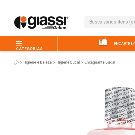
Busca vários itens (ex.: 
TERMOS MAIS BUSC
1
º
leite
ENCARTE LO
CATEGORIAS
2
º
café
Higiene e Beleza
Higiene Bucal
Enxaguante Bucal
3
º
queijo
4
º
papel higiênico
5
º
chocolate
6
º
pão
7
º
macarrão
8
º
iogurte
9
º
ovo