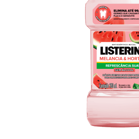
10
º
arroz