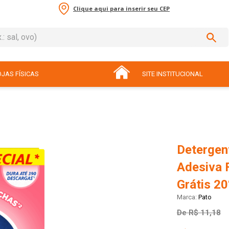
Clique aqui para inserir seu CEP
sal, ovo)
ADOS
JAS FÍSICAS
SITE INSTITUCIONAL
Detergent
Adesiva F
Grátis 2
Pato
De
R$ 11,18