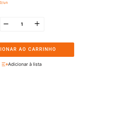
93/un
＋
－
CIONAR AO CARRINHO