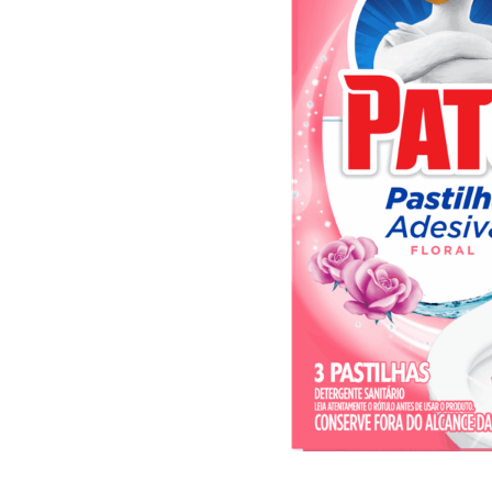
10
º
iogurte