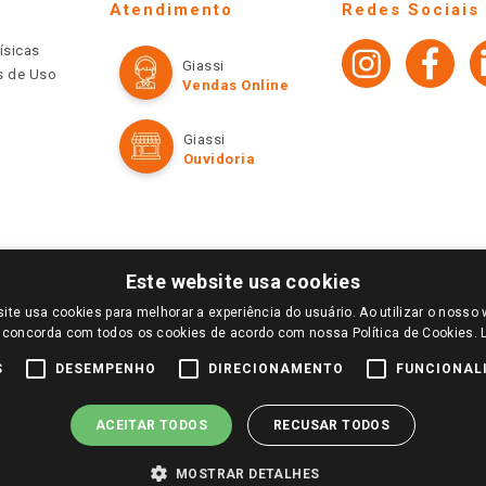
Atendimento
Redes Sociais
ísicas
Giassi
os de Uso
Vendas Online
Giassi
Ouvidoria
Este website usa cookies
ite usa cookies para melhorar a experiência do usuário. Ao utilizar o nosso 
LOGIN E SELECIONE A LOJA DE SUA PREFERÊNCIA. SOMENTE APÓS O LOGIN, OS PREÇOS
 concorda com todos os cookies de acordo com nossa Política de Cookies.
TE SÃO VÁLIDOS APENAS PARA COMPRAS REALIZADAS NO GIASSI.COM.BR E NA LOJA SE
NDAS ONLINE DIVULGADOS NO SITE PREVALECEM ANTE OS DEMAIS EVENTUALMENTE AN
S
DESEMPENHO
DIRECIONAMENTO
FUNCIONAL
DE BUSCAS.
2022 COPYRIGHT - GIASSI SUPERMERCADOS. TODOS OS DIREITOS RESERVADOS.
ACEITAR TODOS
RECUSAR TODOS
MOSTRAR DETALHES