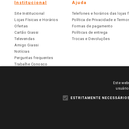
Institucional
Ajuda
Site Institucional
Telefones e horários das lojas f
Lojas Físicas e Horários
Política de Privacidade e Term
Ofertas
Formas de pagamento
Cartão Giassi
Políticas de entrega
Televendas
Trocas e Devoluções
Amigo Giassi
Notícias
Perguntas frequentes
Trabalhe Conosco
Identidade Visual
Este webs
PARA VER OS PREÇOS DA SUA REGIÃO, FAÇA 
usuário
TODOS OS PREÇOS E CONDIÇÕES COMERCIAIS DESTE SI
APLICAM ÀS LOJAS FÍSICAS. OS PREÇOS PARA AS VE
ESTRITAMENTE NECESSÁRIO