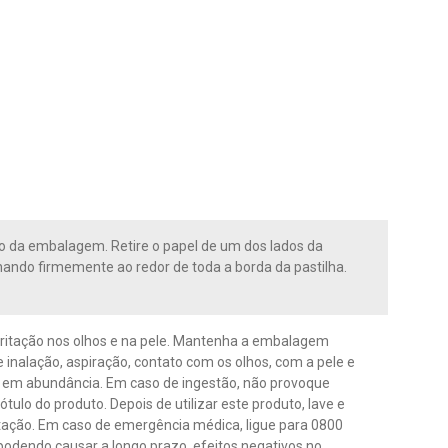
to da embalagem. Retire o papel de um dos lados da
ionando firmemente ao redor de toda a borda da pastilha.
irritação nos olhos e na pele. Mantenha a embalagem
e inalação, aspiração, contato com os olhos, com a pele e
 em abundância. Em caso de ingestão, não provoque
ulo do produto. Depois de utilizar este produto, lave e
tação. Em caso de emergência médica, ligue para 0800
podendo causar a longo prazo, efeitos negativos no