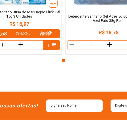
nitário Brisa do Mar Harpic Click Gel
15g 3 Unidades
Detergente Sanitário Gel Adesivo c
Azul Pato 38g Refil
R$
16
,
97
R$
18
,
78
,58
R$ 4,53
/
un
＋
＋
－
ossas ofertas!