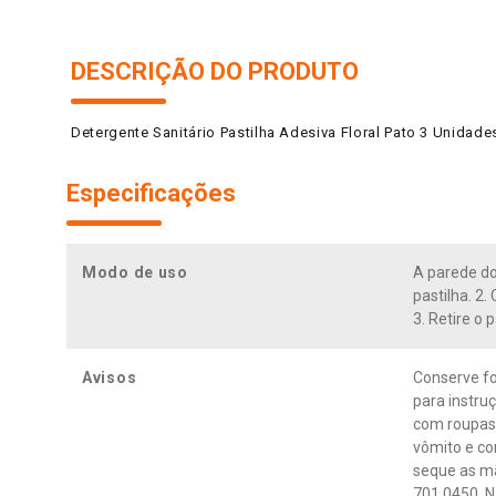
DESCRIÇÃO DO PRODUTO
Detergente Sanitário Pastilha Adesiva Floral Pato 3 Unidad
Especificações
Modo de uso
A parede do
pastilha. 2
3. Retire o 
Avisos
Conserve fo
para instru
com roupas.
vômito e co
seque as mã
701 0450. N