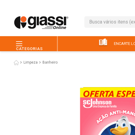
Busca vários itens (ex.: 
TERMOS MAIS BUSC
1
º
café
ENCARTE LO
CATEGORIAS
2
º
leite
Limpeza
Banheiro
3
º
queijo
4
º
papel higiênico
5
º
chocolate
6
º
macarrão
7
º
arroz
8
º
pão
9
º
ovo