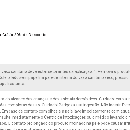
es Grátis 20% de Desconto
 vaso sanitário deve estar seca antes da aplicação. 1. Remova o produ
. Cole o lado sem papel na parede interna do vaso sanitário seco, press
papel restante.
ra do alcance das crianças e dos animais domésticos. Cuidado: causa 
ções completas de uso. Cuidado! Perigosa sua ingestão. Não ingerir. Evit
 Em caso de contato com olhos e a pele lave imediatamente com água
nsulte imediatamente o Centro de Intoxicações ou o médico levando o rót
os. O contato prolongado do produto molhado na pele pode causar irri
ão reutilize a embalagem vazia. Nocivo para os organismos aquáticos, 