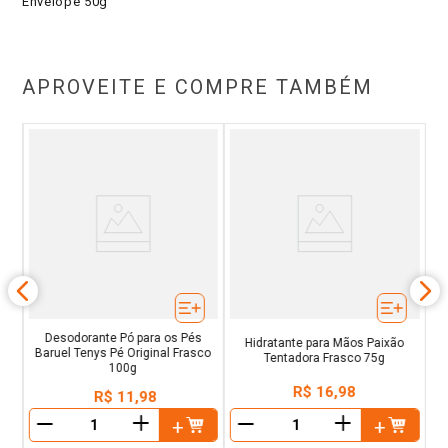
Envelope 50g
APROVEITE E COMPRE TAMBÉM
ra
C
0g
Desodorante Pó para os Pés
Hidratante para Mãos Paixão
Baruel Tenys Pé Original Frasco
Tentadora Frasco 75g
100g
R$
16
,
98
R$
11
,
98
＋
＋
－
－