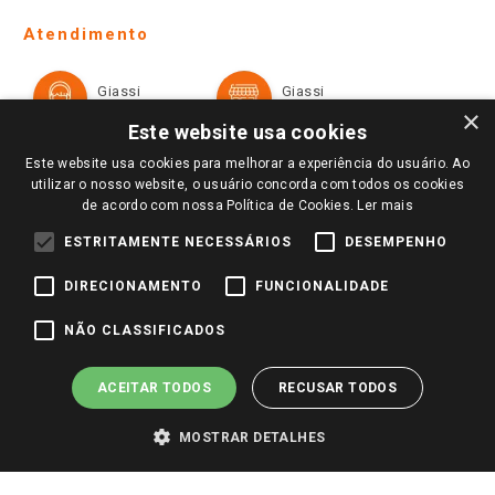
Telefones e horários das lojas físicas
Ofertas
Atendimento
Política de Privacidade e Termos de Uso
Cartão Giassi
Formas de Pagamento
Giassi
Giassi
Televendas
Políticas de entrega
Vendas Online
Ouvidoria
×
Amigo Giassi
Este website usa cookies
Trocas e Devoluções
Notícias
Este website usa cookies para melhorar a experiência do usuário. Ao
Perguntas frequentes
utilizar o nosso website, o usuário concorda com todos os cookies
Redes Sociais
de acordo com nossa Política de Cookies.
Ler mais
Trabalhe Conosco
ESTRITAMENTE NECESSÁRIOS
DESEMPENHO
Identidade Visual
DIRECIONAMENTO
FUNCIONALIDADE
Pagamento e Segurança
NÃO CLASSIFICADOS
ACEITAR TODOS
RECUSAR TODOS
MOSTRAR DETALHES