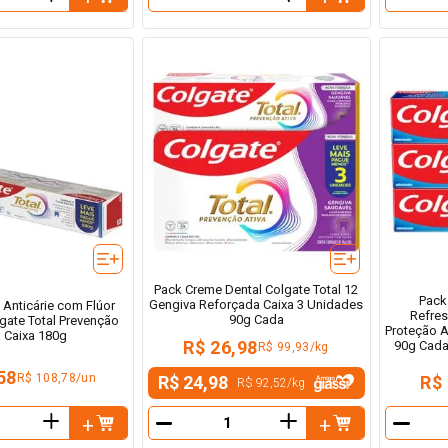
－
－
Pack Creme Dental Colgate Total 12
Pack
Gengiva Reforçada Caixa 3 Unidades
 Anticárie com Flúor
Refre
90g Cada
gate Total Prevenção
Proteção A
a Caixa 180g
R$ 26,98
90g Cada
R$ 99,93/kg
58
R$ 108,78/un
R$ 24,98
R$
R$ 92,52
/
kg
＋
＋
－
－