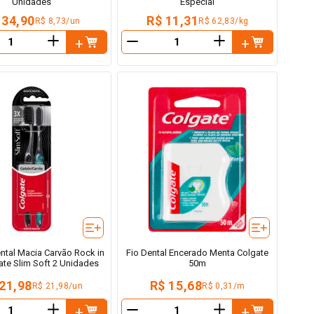
Unidades
Especial
 34,90
R$ 11,31
R$ 8,73/un
R$ 62,83/kg
＋
＋
－
ntal Macia Carvão Rock in
Fio Dental Encerado Menta Colgate
ate Slim Soft 2 Unidades
50m
21,98
R$ 15,68
R$ 21,98/un
R$ 0,31/m
＋
＋