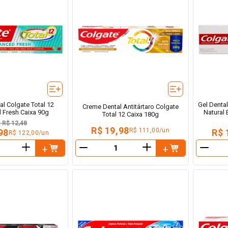
l Colgate Total 12
Gel Denta
Creme Dental Antitártaro Colgate
 Fresh Caixa 90g
Natural 
Total 12 Caixa 180g
e
R$ 12,48
R$ 19,98
R$ 111,00/un
98
R$ 
R$ 122,00/un
＋
＋
－
－