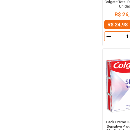
Colgate Total P
Unida
R$ 26
R$ 24,98
－
Pack Creme De
Sensitive Pro-