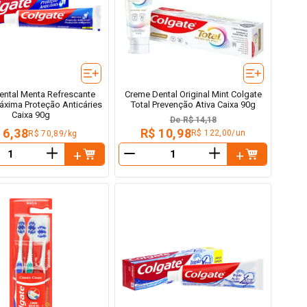
ental Menta Refrescante
Creme Dental Original Mint Colgate
áxima Proteção Anticáries
Total Prevenção Ativa Caixa 90g
Caixa 90g
De
R$ 14,18
R$ 10,98
 6,38
R$ 122,00/un
R$ 70,89/kg
＋
＋
－