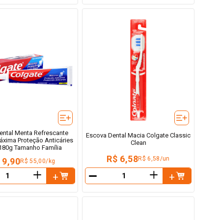
ental Menta Refrescante
Escova Dental Macia Colgate Classic
áxima Proteção Anticáries
Clean
 180g Tamanho Família
R$ 6,58
R$ 6,58/un
 9,90
R$ 55,00/kg
＋
＋
－