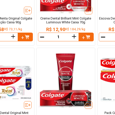
enta Original Colgate
Creme Dental Brilliant Mint Colgate
Escova Den
Ação Caixa 90g
Luminous White Caixa 70g
58
R$ 12,90
R$
R$ 73,11/kg
R$ 184,29/kg
＋
＋
－
－
ental Original Mint
Pack C