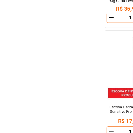
90g Cada Lev
R$ 35,
－
Escova Denta
Sensitive Pr
R$ 17