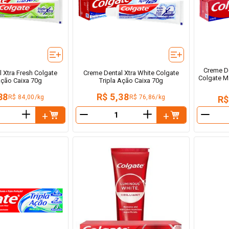
Creme D
 Xtra Fresh Colgate
Creme Dental Xtra White Colgate
Colgate M
Ação Caixa 70g
Tripla Ação Caixa 70g
88
R$ 5,38
R$ 84,00/kg
R$ 76,86/kg
R$
＋
＋
－
－