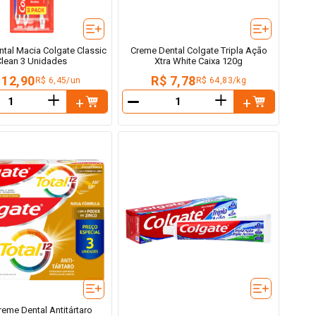
tal Macia Colgate Classic
Creme Dental Colgate Tripla Ação
Clean 3 Unidades
Xtra White Caixa 120g
 12,90
R$ 7,78
R$ 6,45/un
R$ 64,83/kg
＋
＋
－
reme Dental Antitártaro