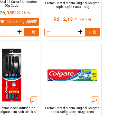
Total 12 Caixa 3 Unidades
Creme Dental Menta Original Colgate
90g Cada
Tripla Ação Caixa 180g
 26,98
R$ 99,93/kg
R$ 12,18
R$ 67,67/kg
98
R$ 92,52
/
kg
＋
＋
－
Dental Macia Infusão de
Creme Dental Menta Original Colgate
olgate Slim Soft Black 4
Tripla Ação Caixa 180g Preço