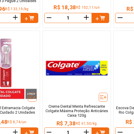
e 3 Pague 2 Unidades
R$ 18,38
R$ 102,11/un
96
R$
R$ 133,19/kg
＋
＋
－
－
Creme Dental Menta Refrescante
l Extramacia Colgate
Escova De
Colgate Máxima Proteção Anticáries
o Cuidado 2 Unidades
Rio Colg
Caixa 120g
,48
R$ 
R$ 8,74/un
R$ 7,38
R$ 61,50/kg
＋
＋