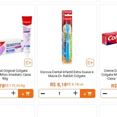
l Original Colgate
Creme D
Escova Dental Infantil Extra Suave e
Alívio Imediato Caixa
Colgate M
Macia Dr. Rabbit Colgate
90g
Caixa
R$ 8,18
R$ 8,18/un
78
R$
R$ 175,33/kg
＋
＋
－
－