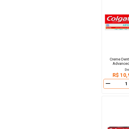
Creme Denta
Advanced
D
R$ 10,
－