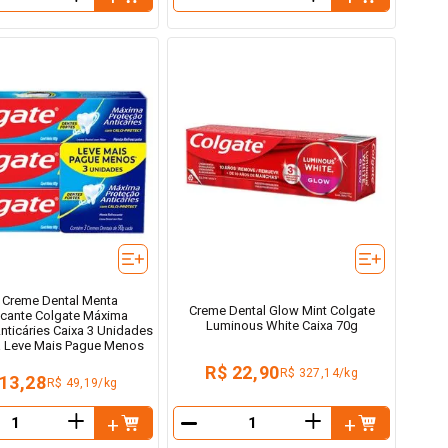
－
 Creme Dental Menta
Creme Dental Glow Mint Colgate
scante Colgate Máxima
Luminous White Caixa 70g
nticáries Caixa 3 Unidades
 Leve Mais Pague Menos
R$ 22,90
R$ 327,14/kg
 13,28
R$ 49,19/kg
＋
＋
－