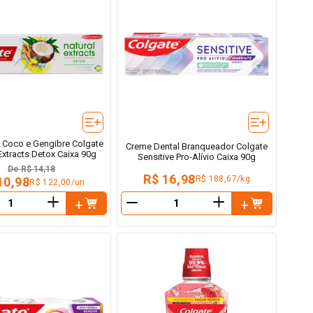
l Coco e Gengibre Colgate
Creme Dental Branqueador Colgate
Extracts Detox Caixa 90g
Sensitive Pro-Alívio Caixa 90g
De
R$ 14,18
R$ 16,98
R$ 188,67/kg
10,98
R$ 122,00/un
＋
＋
－