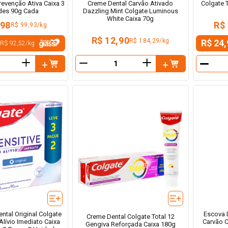
revenção Ativa Caixa 3
Colgate 
Creme Dental Carvão Ativado
des 90g Cada
Dazzling Mint Colgate Luminous
White Caixa 70g
,98
R$
R$ 99,93/kg
R$ 12,90
R$ 184,29/kg
R$ 24,
R$ 92,52
/
kg
＋
＋
－
－
ntal Original Colgate
Escova 
Creme Dental Colgate Total 12
Alívio Imediato Caixa
Carvão C
Gengiva Reforçada Caixa 180g