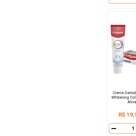
－
Creme Dental
Whitening Col
Ativ
R$ 19,
－