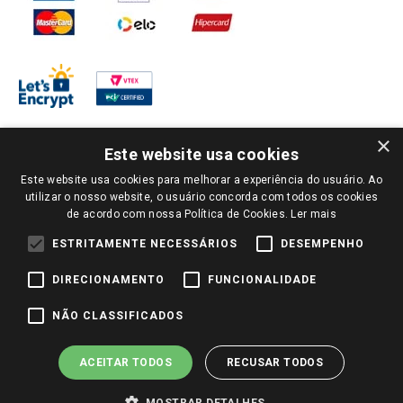
×
Este website usa cookies
Este website usa cookies para melhorar a experiência do usuário. Ao
PARA VER OS PREÇOS DA SUA REGIÃO, FAÇA LOGIN E SELECIONE A LOJA DE
utilizar o nosso website, o usuário concorda com todos os cookies
SUA PREFERÊNCIA. SOMENTE APÓS O LOGIN, OS PREÇOS DA SUA REGIÃO OU
de acordo com nossa Política de Cookies.
Ler mais
LOJA SERÃO CARREGADOS.
TODOS OS PREÇOS E CONDIÇÕES COMERCIAIS DESTE SITE SÃO VÁLIDOS APENAS
ESTRITAMENTE NECESSÁRIOS
DESEMPENHO
PARA COMPRAS REALIZADAS NO GIASSI.COM.BR E NA LOJA SELECIONADA
APÓS O LOGIN, E NÃO NECESSARIAMENTE SE APLICAM ÀS LOJAS FÍSICAS. OS
DIRECIONAMENTO
FUNCIONALIDADE
PREÇOS PARA AS VENDAS ONLINE DIVULGADOS NO SITE PREVALECEM ANTE
OS DEMAIS EVENTUALMENTE ANUNCIADOS EM OUTROS MEIOS DE
COMUNICAÇÃO E SITES DE BUSCAS.
NÃO CLASSIFICADOS
2022 COPYRIGHT - GIASSI SUPERMERCADOS. TODOS OS DIREITOS RESERVADOS.
ACEITAR TODOS
RECUSAR TODOS