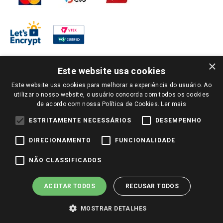
×
Este website usa cookies
Este website usa cookies para melhorar a experiência do usuário. Ao
PARA VER OS PREÇOS DA SUA REGIÃO, FAÇA LOGIN E SELECIONE A LOJA DE
utilizar o nosso website, o usuário concorda com todos os cookies
SUA PREFERÊNCIA. SOMENTE APÓS O LOGIN, OS PREÇOS DA SUA REGIÃO OU
de acordo com nossa Política de Cookies.
Ler mais
LOJA SERÃO CARREGADOS.
TODOS OS PREÇOS E CONDIÇÕES COMERCIAIS DESTE SITE SÃO VÁLIDOS APENAS
ESTRITAMENTE NECESSÁRIOS
DESEMPENHO
PARA COMPRAS REALIZADAS NO GIASSI.COM.BR E NA LOJA SELECIONADA
APÓS O LOGIN, E NÃO NECESSARIAMENTE SE APLICAM ÀS LOJAS FÍSICAS. OS
DIRECIONAMENTO
FUNCIONALIDADE
PREÇOS PARA AS VENDAS ONLINE DIVULGADOS NO SITE PREVALECEM ANTE
OS DEMAIS EVENTUALMENTE ANUNCIADOS EM OUTROS MEIOS DE
COMUNICAÇÃO E SITES DE BUSCAS.
NÃO CLASSIFICADOS
2022 COPYRIGHT - GIASSI SUPERMERCADOS. TODOS OS DIREITOS RESERVADOS.
ACEITAR TODOS
RECUSAR TODOS
MOSTRAR DETALHES