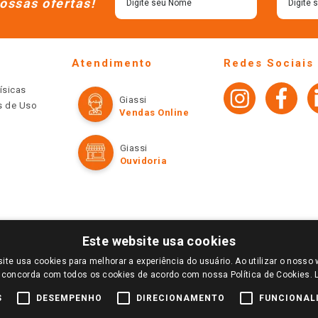
ossas ofertas!
Atendimento
Redes Sociais
ísicas
Giassi
os de Uso
Vendas Online
Giassi
Ouvidoria
Este website usa cookies
ite usa cookies para melhorar a experiência do usuário. Ao utilizar o nosso 
LOGIN E SELECIONE A LOJA DE SUA PREFERÊNCIA. SOMENTE APÓS O LOGIN, OS PREÇOS
 concorda com todos os cookies de acordo com nossa Política de Cookies.
TE SÃO VÁLIDOS APENAS PARA COMPRAS REALIZADAS NO GIASSI.COM.BR E NA LOJA SE
NDAS ONLINE DIVULGADOS NO SITE PREVALECEM ANTE OS DEMAIS EVENTUALMENTE AN
S
DESEMPENHO
DIRECIONAMENTO
FUNCIONAL
DE BUSCAS.
2022 COPYRIGHT - GIASSI SUPERMERCADOS. TODOS OS DIREITOS RESERVADOS.