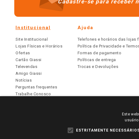
Cadastre-se para receber n
Institucional
Ajuda
Site Institucional
Telefones e horários das lojas f
Lojas Físicas e Horários
Política de Privacidade e Term
Ofertas
Formas de pagamento
Cartão Giassi
Políticas de entrega
Televendas
Trocas e Devoluções
Amigo Giassi
Notícias
Perguntas frequentes
Trabalhe Conosco
Identidade Visual
Este webs
PARA VER OS PREÇOS DA SUA REGIÃO, FAÇA 
usuário
TODOS OS PREÇOS E CONDIÇÕES COMERCIAIS DESTE SI
APLICAM ÀS LOJAS FÍSICAS. OS PREÇOS PARA AS VE
ESTRITAMENTE NECESSÁRIO