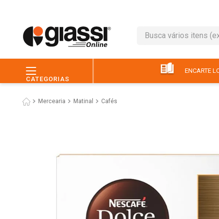
Busca vários itens (ex.: 
TERMOS MAIS BUSC
1
º
café
ENCARTE LO
CATEGORIAS
2
º
leite
Mercearia
Matinal
Cafés
3
º
queijo
4
º
chocolate
5
º
papel higiênico
6
º
macarrão
7
º
arroz
8
º
pão
9
º
ovo