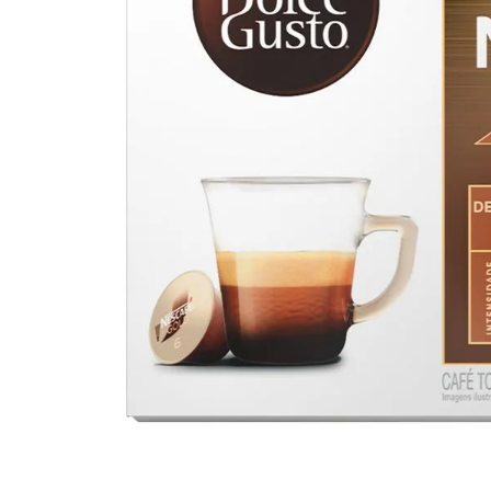
10
º
iogurte