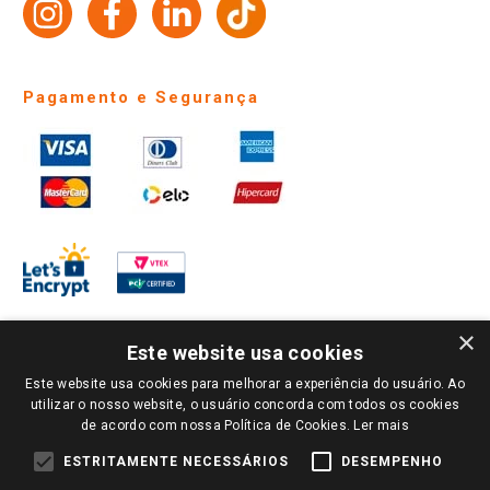
Identidade Visual
Pagamento e Segurança
×
Este website usa cookies
Este website usa cookies para melhorar a experiência do usuário. Ao
PARA VER OS PREÇOS DA SUA REGIÃO, FAÇA LOGIN E SELECIONE A LOJA DE
utilizar o nosso website, o usuário concorda com todos os cookies
SUA PREFERÊNCIA. SOMENTE APÓS O LOGIN, OS PREÇOS DA SUA REGIÃO OU
de acordo com nossa Política de Cookies.
Ler mais
LOJA SERÃO CARREGADOS.
TODOS OS PREÇOS E CONDIÇÕES COMERCIAIS DESTE SITE SÃO VÁLIDOS APENAS
ESTRITAMENTE NECESSÁRIOS
DESEMPENHO
PARA COMPRAS REALIZADAS NO GIASSI.COM.BR E NA LOJA SELECIONADA
APÓS O LOGIN, E NÃO NECESSARIAMENTE SE APLICAM ÀS LOJAS FÍSICAS. OS