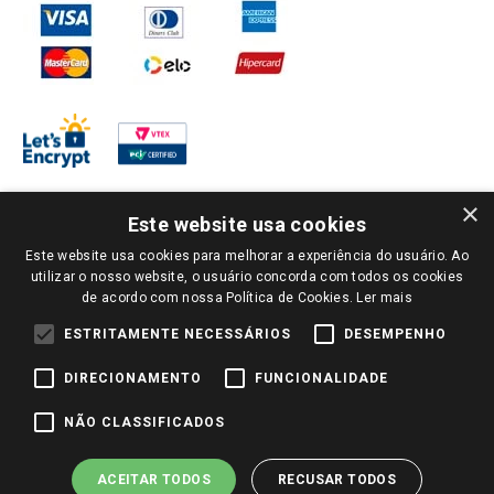
×
Este website usa cookies
Este website usa cookies para melhorar a experiência do usuário. Ao
PARA VER OS PREÇOS DA SUA REGIÃO, FAÇA LOGIN E SELECIONE A LOJA DE
utilizar o nosso website, o usuário concorda com todos os cookies
SUA PREFERÊNCIA. SOMENTE APÓS O LOGIN, OS PREÇOS DA SUA REGIÃO OU
de acordo com nossa Política de Cookies.
Ler mais
LOJA SERÃO CARREGADOS.
TODOS OS PREÇOS E CONDIÇÕES COMERCIAIS DESTE SITE SÃO VÁLIDOS APENAS
ESTRITAMENTE NECESSÁRIOS
DESEMPENHO
PARA COMPRAS REALIZADAS NO GIASSI.COM.BR E NA LOJA SELECIONADA
APÓS O LOGIN, E NÃO NECESSARIAMENTE SE APLICAM ÀS LOJAS FÍSICAS. OS
DIRECIONAMENTO
FUNCIONALIDADE
PREÇOS PARA AS VENDAS ONLINE DIVULGADOS NO SITE PREVALECEM ANTE
OS DEMAIS EVENTUALMENTE ANUNCIADOS EM OUTROS MEIOS DE
COMUNICAÇÃO E SITES DE BUSCAS.
NÃO CLASSIFICADOS
2022 COPYRIGHT - GIASSI SUPERMERCADOS. TODOS OS DIREITOS RESERVADOS.
ACEITAR TODOS
RECUSAR TODOS