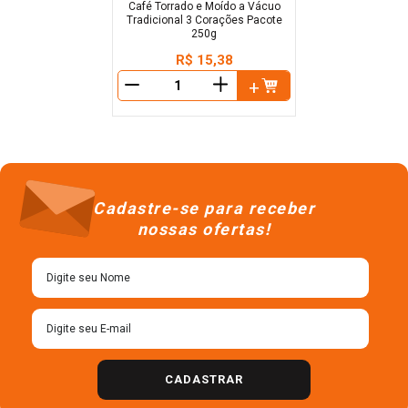
Café Torrado e Moído a Vácuo
Tradicional 3 Corações Pacote
250g
R$
15
,
38
＋
－
Cadastre-se para receber
nossas ofertas!
CADASTRAR