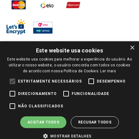
×
Este website usa cookies
Este website usa cookies para melhorar a experiência do usuário. Ao
PARA VER OS PREÇOS DA SUA REGIÃO, FAÇA LOGIN E SELECIONE A LOJA DE
utilizar o nosso website, o usuário concorda com todos os cookies
SUA PREFERÊNCIA. SOMENTE APÓS O LOGIN, OS PREÇOS DA SUA REGIÃO OU
de acordo com nossa Política de Cookies.
Ler mais
LOJA SERÃO CARREGADOS.
TODOS OS PREÇOS E CONDIÇÕES COMERCIAIS DESTE SITE SÃO VÁLIDOS APENAS
ESTRITAMENTE NECESSÁRIOS
DESEMPENHO
PARA COMPRAS REALIZADAS NO GIASSI.COM.BR E NA LOJA SELECIONADA
APÓS O LOGIN, E NÃO NECESSARIAMENTE SE APLICAM ÀS LOJAS FÍSICAS. OS
DIRECIONAMENTO
FUNCIONALIDADE
PREÇOS PARA AS VENDAS ONLINE DIVULGADOS NO SITE PREVALECEM ANTE
OS DEMAIS EVENTUALMENTE ANUNCIADOS EM OUTROS MEIOS DE
COMUNICAÇÃO E SITES DE BUSCAS.
NÃO CLASSIFICADOS
2022 COPYRIGHT - GIASSI SUPERMERCADOS. TODOS OS DIREITOS RESERVADOS.
ACEITAR TODOS
RECUSAR TODOS
MOSTRAR DETALHES